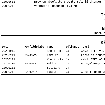
20090511
Brev om absolutte & evnt. rel. hindringer (
20090212
Varemærke ansøgning (73 KB)
I
In
N
Ingen n
Ø
Dato
Forfaldsdato
Type
Udlignet
Tekst
20201015
Kreditnota
Ja
ANNULLERET VED
20200211
20200727
Faktura
Ja
Forhøjet grund
20200211
Kreditnota
Ja
ANNULLERET AF 
20190730
20200127
Faktura
Ja
Fornyelsesgrun
20090212
Betaling
Ja
20090212
20090414
Faktura
Ja
Ansøgningsgeby