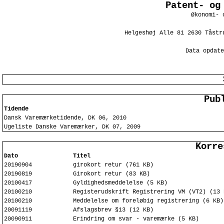
Patent- og
Økonomi- 
Helgeshøj Alle 81 2630 Tåstr
Data opdate
Pub
Tidende
Dansk Varemærketidende, DK 06, 2010
Ugeliste Danske Varemærker, DK 07, 2009
Korre
Dato
Titel
20190904
girokort retur (761 KB)
20190819
Girokort retur (83 KB)
20100417
Gyldighedsmeddelelse (5 KB)
20100210
Registerudskrift Registrering VM (VT2) (13 
20100210
Meddelelse om foreløbig registrering (6 KB)
20091119
Afslagsbrev §13 (12 KB)
20090911
Erindring om svar - varemærke (5 KB)