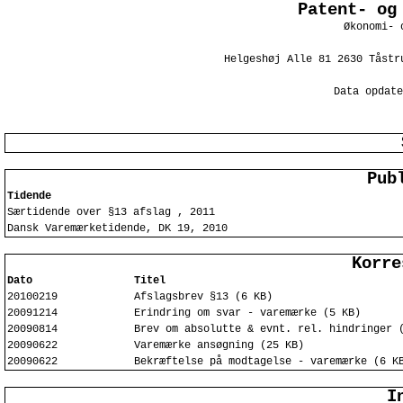
Patent- og
Økonomi- 
Helgeshøj Alle 81 2630 Tåstr
Data opdate
Pub
Tidende
Særtidende over §13 afslag , 2011
Dansk Varemærketidende, DK 19, 2010
Korre
Dato
Titel
20100219
Afslagsbrev §13 (6 KB)
20091214
Erindring om svar - varemærke (5 KB)
20090814
Brev om absolutte & evnt. rel. hindringer 
20090622
Varemærke ansøgning (25 KB)
20090622
Bekræftelse på modtagelse - varemærke (6 K
I