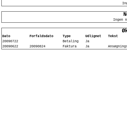
In
N
Ingen n
Ø
Dato
Forfaldsdato
Type
Udlignet
Tekst
20090722
Betaling
Ja
20090622
20090824
Faktura
Ja
Ansøgning