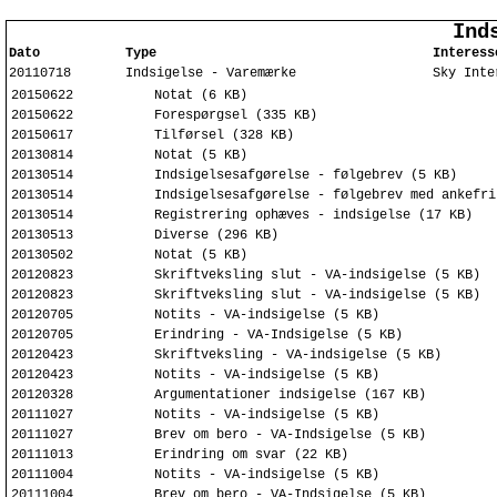
Ind
Dato
Type
Interess
20110718
Indsigelse - Varemærke
Sky Inte
20150622
Notat (6 KB)
20150622
Forespørgsel (335 KB)
20150617
Tilførsel (328 KB)
20130814
Notat (5 KB)
20130514
Indsigelsesafgørelse - følgebrev (5 KB)
20130514
Indsigelsesafgørelse - følgebrev med ankefri
20130514
Registrering ophæves - indsigelse (17 KB)
20130513
Diverse (296 KB)
20130502
Notat (5 KB)
20120823
Skriftveksling slut - VA-indsigelse (5 KB)
20120823
Skriftveksling slut - VA-indsigelse (5 KB)
20120705
Notits - VA-indsigelse (5 KB)
20120705
Erindring - VA-Indsigelse (5 KB)
20120423
Skriftveksling - VA-indsigelse (5 KB)
20120423
Notits - VA-indsigelse (5 KB)
20120328
Argumentationer indsigelse (167 KB)
20111027
Notits - VA-indsigelse (5 KB)
20111027
Brev om bero - VA-Indsigelse (5 KB)
20111013
Erindring om svar (22 KB)
20111004
Notits - VA-indsigelse (5 KB)
20111004
Brev om bero - VA-Indsigelse (5 KB)