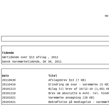
He
Tidende
Særtidende over §13 afslag , 2012
Dansk Varemærketidende, DK 38, 2011
Dato
Titel
20110630
Afslagsbrev §13 (7 KB)
20110410
Erindring om svar - varemærke (5 KB
20101213
Bilag til brev af 10/12-10 (1,051 K
20101210
Brev om absolutte & evnt. rel. hind
20101021
Varemærke ansøgning (28 KB)
20101021
Bekræftelse på modtagelse - varemær