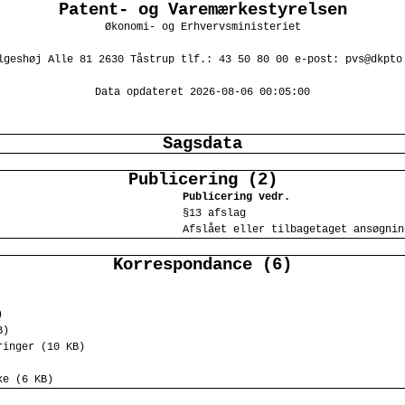
Patent- og Varemærkestyrelsen
Økonomi- og Erhvervsministeriet
lgeshøj Alle 81 2630 Tåstrup tlf.: 43 50 80 00 e-post: pvs@dkpto
Data opdateret 2026-08-06 00:05:00
Sagsdata
Publicering (2)
Publicering vedr.
§13 afslag
Afslået eller tilbagetaget ansøgnin
Korrespondance (6)
)
B)
ringer (10 KB)
ke (6 KB)