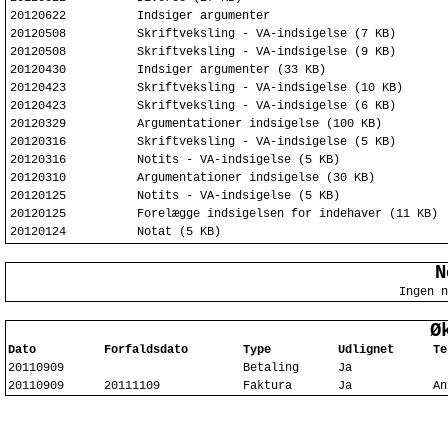
20120622
Indsiger argumenter
20120508
Skriftveksling - VA-indsigelse (7 KB)
20120508
Skriftveksling - VA-indsigelse (9 KB)
20120430
Indsiger argumenter (33 KB)
20120423
Skriftveksling - VA-indsigelse (10 KB)
20120423
Skriftveksling - VA-indsigelse (6 KB)
20120329
Argumentationer indsigelse (100 KB)
20120316
Skriftveksling - VA-indsigelse (5 KB)
20120316
Notits - VA-indsigelse (5 KB)
20120310
Argumentationer indsigelse (30 KB)
20120125
Notits - VA-indsigelse (5 KB)
20120125
Forelægge indsigelsen for indehaver (11 KB)
20120124
Notat (5 KB)
N
Ingen n
Ø
Dato
Forfaldsdato
Type
Udlignet
Te
20110909
Betaling
Ja
20110909
20111109
Faktura
Ja
An