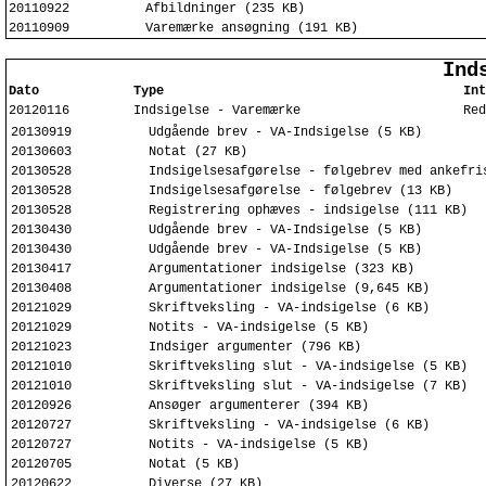
20110922
Afbildninger (235 KB)
20110909
Varemærke ansøgning (191 KB)
Ind
Dato
Type
Int
20120116
Indsigelse - Varemærke
Red
20130919
Udgående brev - VA-Indsigelse (5 KB)
20130603
Notat (27 KB)
20130528
Indsigelsesafgørelse - følgebrev med ankefri
20130528
Indsigelsesafgørelse - følgebrev (13 KB)
20130528
Registrering ophæves - indsigelse (111 KB)
20130430
Udgående brev - VA-Indsigelse (5 KB)
20130430
Udgående brev - VA-Indsigelse (5 KB)
20130417
Argumentationer indsigelse (323 KB)
20130408
Argumentationer indsigelse (9,645 KB)
20121029
Skriftveksling - VA-indsigelse (6 KB)
20121029
Notits - VA-indsigelse (5 KB)
20121023
Indsiger argumenter (796 KB)
20121010
Skriftveksling slut - VA-indsigelse (5 KB)
20121010
Skriftveksling slut - VA-indsigelse (7 KB)
20120926
Ansøger argumenterer (394 KB)
20120727
Skriftveksling - VA-indsigelse (6 KB)
20120727
Notits - VA-indsigelse (5 KB)
20120705
Notat (5 KB)
20120622
Diverse (27 KB)