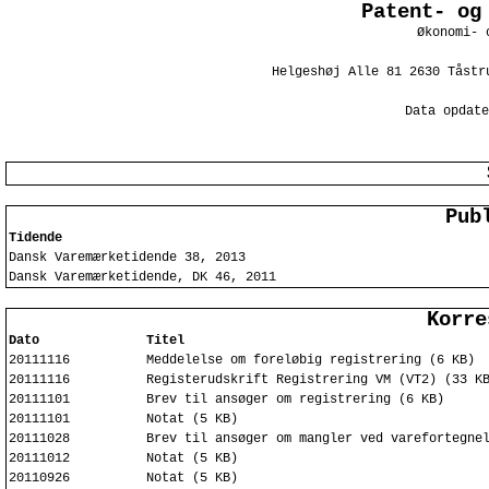
Patent- og
Økonomi- 
Helgeshøj Alle 81 2630 Tåstr
Data opdate
Pub
Tidende
Dansk Varemærketidende 38, 2013
Dansk Varemærketidende, DK 46, 2011
Korre
Dato
Titel
20111116
Meddelelse om foreløbig registrering (6 KB)
20111116
Registerudskrift Registrering VM (VT2) (33 K
20111101
Brev til ansøger om registrering (6 KB)
20111101
Notat (5 KB)
20111028
Brev til ansøger om mangler ved varefortegne
20111012
Notat (5 KB)
20110926
Notat (5 KB)