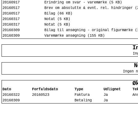
20160917
Erindring om svar - varemærke (5 KB)
20160517
Brev om absolutte & evnt. rel. hindringer (
20160517
Bilag (66 KB)
20160317
Notat (5 KB)
20160317
Notat (5 KB)
20160309
Bilag til ansøgning - original figurmærke (
20160309
Varemærke ansøgning (155 KB)
I
In
N
Ingen n
Ø
Dato
Forfaldsdato
Type
Udlignet
Te
20160322
20160523
Faktura
Ja
An
20160309
Betaling
Ja