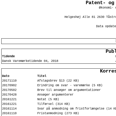
Patent- og
Økonomi- 
Helgeshøj Alle 81 2630 Tåstr
Data opdate
Pub
Tidende
Dansk Varemærketidende 04, 2018
Korre
Dato
Titel
20171110
Afslagsbrev §13 (22 KB)
20170902
Erindring om svar - varemærke (5 KB)
20170502
Brev til ansøger om argumentationer
20170428
Ansøger argumenterer
20161221
Notat (5 KB)
20161221
Tilførsel (314 KB)
20161114
Svar på anmodning om fristforlængelse (14 K
20161110
Fristanmodning (273 KB)