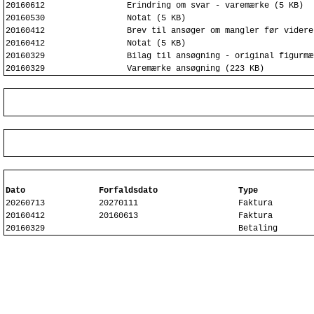
20160612
Erindring om svar - varemærke (5 KB)
20160530
Notat (5 KB)
20160412
Brev til ansøger om mangler før videre
20160412
Notat (5 KB)
20160329
Bilag til ansøgning - original figurmæ
20160329
Varemærke ansøgning (223 KB)
Dato
Forfaldsdato
Type
20260713
20270111
Faktura
20160412
20160613
Faktura
20160329
Betaling