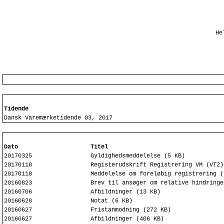
He
Tidende
Dansk Varemærketidende 03, 2017
Dato
Titel
20170325
Gyldighedsmeddelelse (5 KB)
20170118
Registerudskrift Registrering VM (VT2)
20170118
Meddelelse om foreløbig registrering (
20160823
Brev til ansøger om relative hindringe
20160706
Afbildninger (13 KB)
20160628
Notat (6 KB)
20160627
Fristanmodning (272 KB)
20160627
Afbildninger (406 KB)