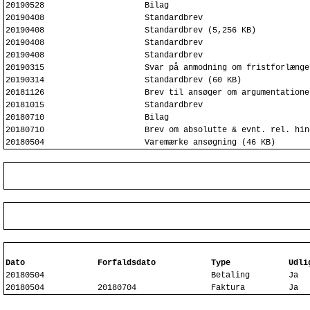
20190528
Bilag
20190408
Standardbrev
20190408
Standardbrev (5,256 KB)
20190408
Standardbrev
20190408
Standardbrev
20190315
Svar på anmodning om fristforlænge
20190314
Standardbrev (60 KB)
20181126
Brev til ansøger om argumentatione
20181015
Standardbrev
20180710
Bilag
20180710
Brev om absolutte & evnt. rel. hin
20180504
Varemærke ansøgning (46 KB)
Dato
Forfaldsdato
Type
Udli
20180504
Betaling
Ja
20180504
20180704
Faktura
Ja