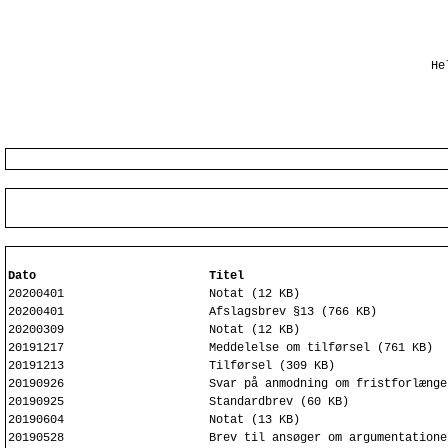
He
Dato
Titel
20200401
Notat (12 KB)
20200401
Afslagsbrev §13 (766 KB)
20200309
Notat (12 KB)
20191217
Meddelelse om tilførsel (761 KB)
20191213
Tilførsel (309 KB)
20190926
Svar på anmodning om fristforlænge
20190925
Standardbrev (60 KB)
20190604
Notat (13 KB)
20190528
Brev til ansøger om argumentatione