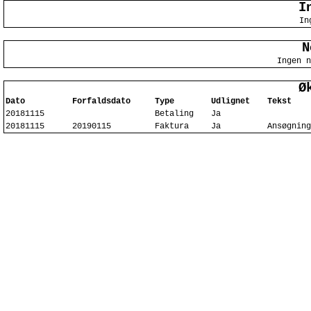
I
In
N
Ingen n
Ø
Dato
Forfaldsdato
Type
Udlignet
Tekst
20181115
Betaling
Ja
20181115
20190115
Faktura
Ja
Ansøgning