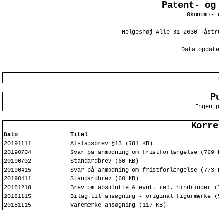
Patent- og
Økonomi- 
Helgeshøj Alle 81 2630 Tåstr
Data opdate
P
Ingen p
Korre
Dato
Titel
20191111
Afslagsbrev §13 (781 KB)
20190704
Svar på anmodning om fristforlængelse (769 
20190702
Standardbrev (60 KB)
20190415
Svar på anmodning om fristforlængelse (773 
20190411
Standardbrev (60 KB)
20181218
Brev om absolutte & evnt. rel. hindringer (
20181115
Bilag til ansøgning - original figurmærke (
20181115
Varemærke ansøgning (117 KB)