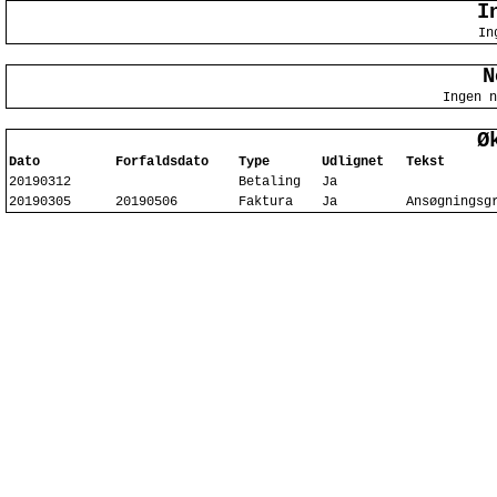
I
In
N
Ingen n
Ø
Dato
Forfaldsdato
Type
Udlignet
Tekst
20190312
Betaling
Ja
20190305
20190506
Faktura
Ja
Ansøgningsg