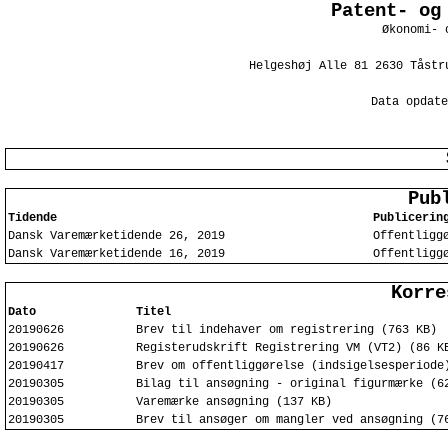
Patent- og
Økonomi- 
Helgeshøj Alle 81 2630 Tåstr
Data opdate
Pub
Tidende
Publicerin
Dansk Varemærketidende 26, 2019
Offentligg
Dansk Varemærketidende 16, 2019
Offentligg
Korre
Dato
Titel
20190626
Brev til indehaver om registrering (763 KB)
20190626
Registerudskrift Registrering VM (VT2) (86 K
20190417
Brev om offentliggørelse (indsigelsesperiode
20190305
Bilag til ansøgning - original figurmærke (6
20190305
Varemærke ansøgning (137 KB)
20190305
Brev til ansøger om mangler ved ansøgning (7