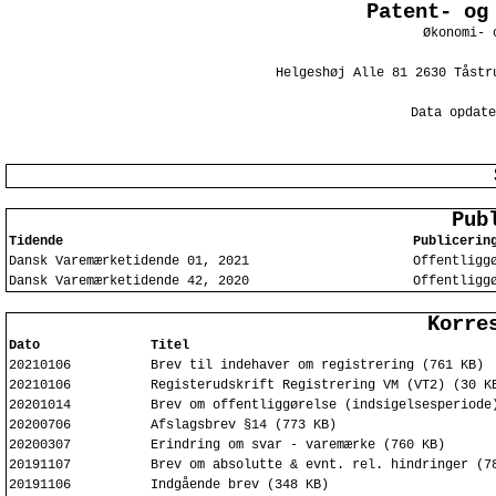
Patent- og
Økonomi- 
Helgeshøj Alle 81 2630 Tåstr
Data opdate
Pub
Tidende
Publicerin
Dansk Varemærketidende 01, 2021
Offentligg
Dansk Varemærketidende 42, 2020
Offentligg
Korre
Dato
Titel
20210106
Brev til indehaver om registrering (761 KB)
20210106
Registerudskrift Registrering VM (VT2) (30 K
20201014
Brev om offentliggørelse (indsigelsesperiode
20200706
Afslagsbrev §14 (773 KB)
20200307
Erindring om svar - varemærke (760 KB)
20191107
Brev om absolutte & evnt. rel. hindringer (7
20191106
Indgående brev (348 KB)