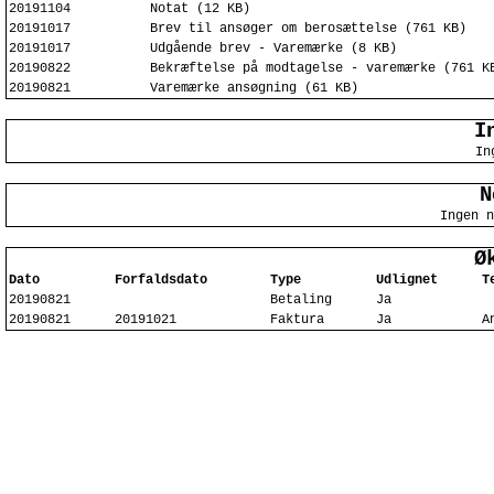
20191104
Notat (12 KB)
20191017
Brev til ansøger om berosættelse (761 KB)
20191017
Udgående brev - Varemærke (8 KB)
20190822
Bekræftelse på modtagelse - varemærke (761 K
20190821
Varemærke ansøgning (61 KB)
I
In
N
Ingen n
Ø
Dato
Forfaldsdato
Type
Udlignet
T
20190821
Betaling
Ja
20190821
20191021
Faktura
Ja
A