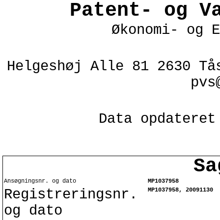
Patent- og V
Økonomi- og E
Helgeshøj Alle 81 2630 Tå
pvs
Data opdateret
Sa
Ansøgningsnr. og dato
MP1037958
Registreringsnr.
MP1037958, 20091130
og dato