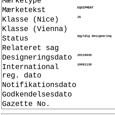
Mærketype
Mærketekst
EQUIPMENT
Klasse (Nice)
25
Klasse (Vienna)
Status
Ugyldig designering
Relateret sag
Designeringsdato
20110630
International
20091130
reg. dato
Notifikationsdato
Godkendelsesdato
Gazette No.