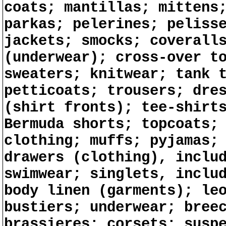
coats; mantillas; mittens
parkas; pelerines; peliss
jackets; smocks; coverall
(underwear); cross-over t
sweaters; knitwear; tank 
petticoats; trousers; dre
(shirt fronts); tee-shirt
Bermuda shorts; topcoats;
clothing; muffs; pyjamas;
drawers (clothing), inclu
swimwear; singlets, inclu
body linen (garments); le
bustiers; underwear; bree
brassieres; corsets; susp