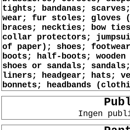
tights; bandanas; scarves
wear; fur stoles; gloves 
braces; neckties; bow tie
collar protectors; jumpsu
of paper); shoes; footwea
boots; half-boots; wooden
shoes or sandals; sandals
liners; headgear; hats; v
bonnets; headbands (cloth
Pub
Ingen publ