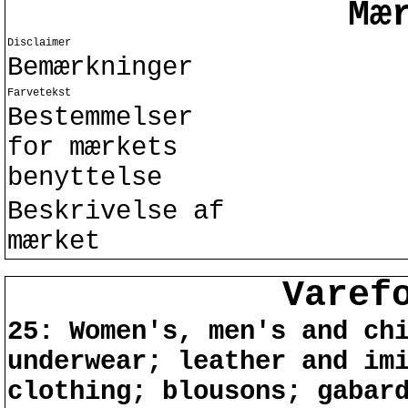
Mæ
Disclaimer
Bemærkninger
Farvetekst
Bestemmelser
for mærkets
benyttelse
Beskrivelse af
mærket
Varef
25: Women's, men's and ch
underwear; leather and im
clothing; blousons; gabar