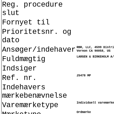
Reg. procedure
slut
Fornyet til
Prioritetsnr. og
dato
Ansøger/indehaver
RBR, LLC, 4599 Distri
Vernon CA 90058, US
Fuldmægtig
LARSEN & BIRKEHOLM A/
Indsiger
Ref. nr.
25478 MP
Indehavers
mærkebenævnelse
Varemærketype
Individuelt varemærke
Ordmærke