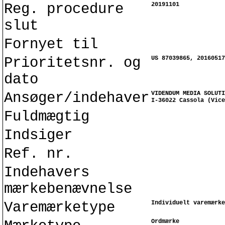
Reg. procedure
20191101
slut
Fornyet til
Prioritetsnr. og
US 87039865, 20160517
dato
Ansøger/indehaver
VIDENDUM MEDIA SOLUTI
I-36022 Cassola (Vice
Fuldmægtig
Indsiger
Ref. nr.
Indehavers
mærkebenævnelse
Varemærketype
Individuelt varemærke
Ordmærke