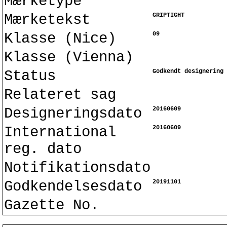
Mærketype
Mærketekst
GRIPTIGHT
Klasse (Nice)
09
Klasse (Vienna)
Status
Godkendt designering
Relateret sag
Designeringsdato
20160609
International
20160609
reg. dato
Notifikationsdato
Godkendelsesdato
20191101
Gazette No.