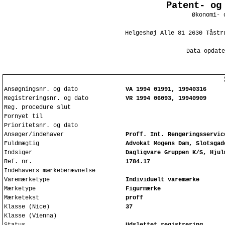
Patent- og
Økonomi- 
Helgeshøj Alle 81 2630 Tåstr
Data opdate
Ansøgningsnr. og dato
VA 1994 01991, 19940316
Registreringsnr. og dato
VR 1994 06093, 19940909
Reg. procedure slut
Fornyet til
Prioritetsnr. og dato
Ansøger/indehaver
Proff. Int. Rengøringsservic
Fuldmægtig
Advokat Mogens Dam, Slotsgad
Indsiger
Dagligvare Gruppen K/S, Hjul
Ref. nr.
1784.17
Indehavers mærkebenævnelse
Varemærketype
Individuelt varemærke
Mærketype
Figurmærke
Mærketekst
proff
Klasse (Nice)
37
Klasse (Vienna)