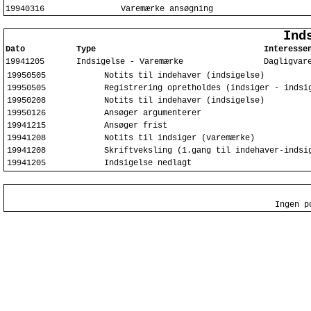
19940316
Varemærke ansøgning
Ind
Dato
Type
Interesse
19941205
Indsigelse - Varemærke
Dagligvar
19950505
Notits til indehaver (indsigelse)
19950505
Registrering opretholdes (indsiger - indsi
19950208
Notits til indehaver (indsigelse)
19950126
Ansøger argumenterer
19941215
Ansøger frist
19941208
Notits til indsiger (varemærke)
19941208
Skriftveksling (1.gang til indehaver-indsi
19941205
Indsigelse nedlagt
Ingen p