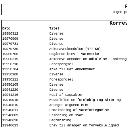
Ingen p
Korre
Dato
Titel
19980312
Diverse
19970909
Diverse
19970731
Diverse
19970730
Ankenævnskendelse (477 KB)
19960705
Udgående brev - Varemærke
19960319
Ankenævn anmoder om udtalelse i ankesag
19950710
Forespørgsel
19950704
Anke til Pat.Ankenævnet
19950208
Diverse
19950111
Forespørgsel
19950105
Diverse
19941220
Diverse
19941216
Kopi af sagsakter
19940919
Meddelelse om foreløbig registrering
19940816
Ansøger argumenterer
19940811
Præcisering af varefortegnelse
19940809
Erindring om svar
19940628
Begrænsning
19940623
Brev til ansøger om forvekslelighed