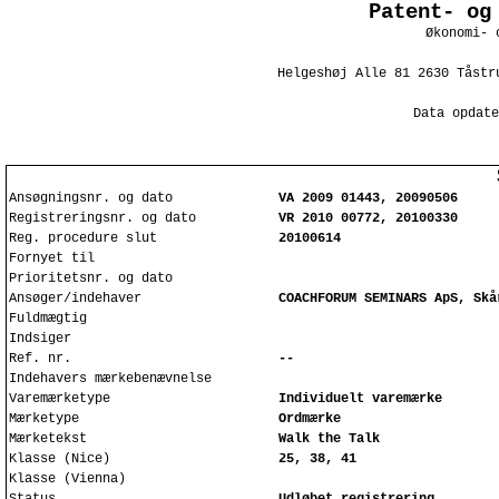
Patent- og
Økonomi- 
Helgeshøj Alle 81 2630 Tåstr
Data opdate
Ansøgningsnr. og dato
VA 2009 01443, 20090506
Registreringsnr. og dato
VR 2010 00772, 20100330
Reg. procedure slut
20100614
Fornyet til
Prioritetsnr. og dato
Ansøger/indehaver
COACHFORUM SEMINARS ApS, Skå
Fuldmægtig
Indsiger
Ref. nr.
--
Indehavers mærkebenævnelse
Varemærketype
Individuelt varemærke
Mærketype
Ordmærke
Mærketekst
Walk the Talk
Klasse (Nice)
25, 38, 41
Klasse (Vienna)