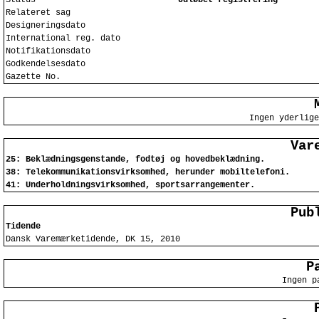
Status
Udløbet registrering
Relateret sag
Designeringsdato
International reg. dato
Notifikationsdato
Godkendelsesdato
Gazette No.
Ingen yderlige
Var
25: Beklædningsgenstande, fodtøj og hovedbeklædning.
38: Telekommunikationsvirksomhed, herunder mobiltelefoni.
41: Underholdningsvirksomhed, sportsarrangementer.
Pub
Tidende
Dansk Varemærketidende, DK 15, 2010
P
Ingen p