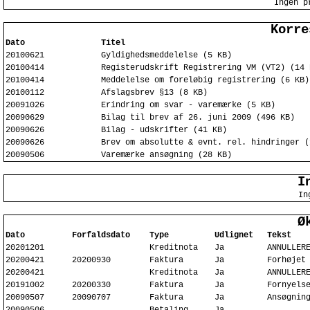
Ingen p
Korre
Dato
Titel
20100621
Gyldighedsmeddelelse (5 KB)
20100414
Registerudskrift Registrering VM (VT2) (14 
20100414
Meddelelse om foreløbig registrering (6 KB)
20100112
Afslagsbrev §13 (8 KB)
20091026
Erindring om svar - varemærke (5 KB)
20090629
Bilag til brev af 26. juni 2009 (496 KB)
20090626
Bilag - udskrifter (41 KB)
20090626
Brev om absolutte & evnt. rel. hindringer (
20090506
Varemærke ansøgning (28 KB)
I
In
Ø
Dato
Forfaldsdato
Type
Udlignet
Tekst
20201201
Kreditnota
Ja
ANNULLER
20200421
20200930
Faktura
Ja
Forhøjet
20200421
Kreditnota
Ja
ANNULLER
20191002
20200330
Faktura
Ja
Fornyels
20090507
20090707
Faktura
Ja
Ansøgnin