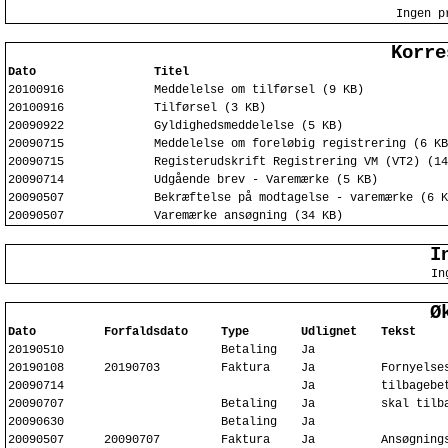
Ingen p
Korre
Dato
Titel
20100916
Meddelelse om tilførsel (9 KB)
20100916
Tilførsel (3 KB)
20090922
Gyldighedsmeddelelse (5 KB)
20090715
Meddelelse om foreløbig registrering (6 KB
20090715
Registerudskrift Registrering VM (VT2) (14
20090714
Udgående brev - Varemærke (5 KB)
20090507
Bekræftelse på modtagelse - varemærke (6 K
20090507
Varemærke ansøgning (34 KB)
I
In
Ø
Dato
Forfaldsdato
Type
Udlignet
Tekst
20190510
Betaling
Ja
20190108
20190703
Faktura
Ja
Fornyelse
20090714
Ja
tilbagebe
20090707
Betaling
Ja
skal tilb
20090630
Betaling
Ja
20090507
20090707
Faktura
Ja
Ansøgning