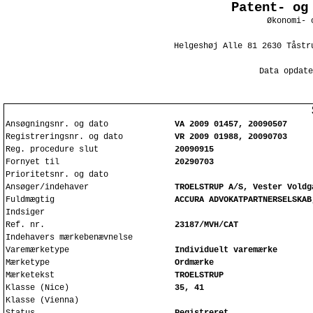
Patent- og
Økonomi- 
Helgeshøj Alle 81 2630 Tåstr
Data opdate
Ansøgningsnr. og dato
VA 2009 01457, 20090507
Registreringsnr. og dato
VR 2009 01988, 20090703
Reg. procedure slut
20090915
Fornyet til
20290703
Prioritetsnr. og dato
Ansøger/indehaver
TROELSTRUP A/S, Vester Voldg
Fuldmægtig
ACCURA ADVOKATPARTNERSELSKAB
Indsiger
Ref. nr.
23187/MVH/CAT
Indehavers mærkebenævnelse
Varemærketype
Individuelt varemærke
Mærketype
Ordmærke
Mærketekst
TROELSTRUP
Klasse (Nice)
35, 41
Klasse (Vienna)