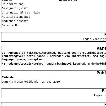
Status
Registreret
Relateret sag
Designeringsdato
International reg. dato
Notifikationsdato
Godkendelsesdato
Gazette No.
Ingen yderlige
Var
35: Annonce og reklamevirksomhed, bistand ved forretningsledel
kontoropgaver; detailhandel, herunder via Internettet, med tøj
baggage, punge, paraplyer.
41: Uddannelsesvirksomhed, undervisningsvirksomhed, underholdn
Pub
Tidende
Dansk Varemærketidende, DK 28, 2009
P
Ingen p