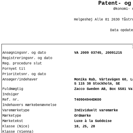
Patent- og
Økonomi- 
Helgeshøj Alle 81 2630 Tåstr
Data opdate
Ansøgningsnr. og dato
VA 2009 03745, 20091215
Registreringsnr. og dato
Reg. procedure slut
Fornyet til
Prioritetsnr. og dato
Ansøger/indehaver
Monika Rab, Värtavägen 60, L
S 115 38 Stockholm, SE
Fuldmægtig
Zacco Sweden AB, Box 5581 Va
Indsiger
Ref. nr.
T40904944DK00
Indehavers mærkebenævnelse
Varemærketype
Individuelt varemærke
Mærketype
Ordmærke
Mærketekst
Luxe à la Suédoise
Klasse (Nice)
18, 25, 28
Klasse (Vienna)