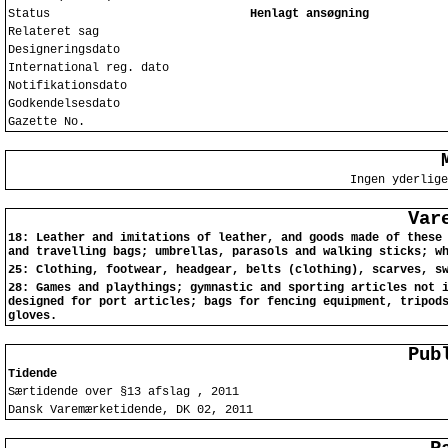
Status
Henlagt ansøgning
Relateret sag
Designeringsdato
International reg. dato
Notifikationsdato
Godkendelsesdato
Gazette No.
Ingen yderlige
Var
18: Leather and imitations of leather, and goods made of these
and travelling bags; umbrellas, parasols and walking sticks; w
25: Clothing, footwear, headgear, belts (clothing), scarves, s
28: Games and playthings; gymnastic and sporting articles not 
designed for port articles; bags for fencing equipment, tripod
gloves.
Pub
Tidende
Særtidende over §13 afslag , 2011
Dansk Varemærketidende, DK 02, 2011