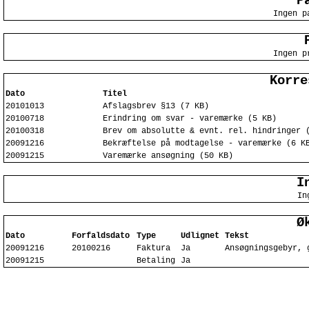
P
Ingen p
Ingen p
Korre
Dato
Titel
20101013
Afslagsbrev §13 (7 KB)
20100718
Erindring om svar - varemærke (5 KB)
20100318
Brev om absolutte & evnt. rel. hindringer 
20091216
Bekræftelse på modtagelse - varemærke (6 K
20091215
Varemærke ansøgning (50 KB)
I
In
Ø
Dato
Forfaldsdato
Type
Udlignet
Tekst
20091216
20100216
Faktura
Ja
Ansøgningsgebyr, 
20091215
Betaling
Ja