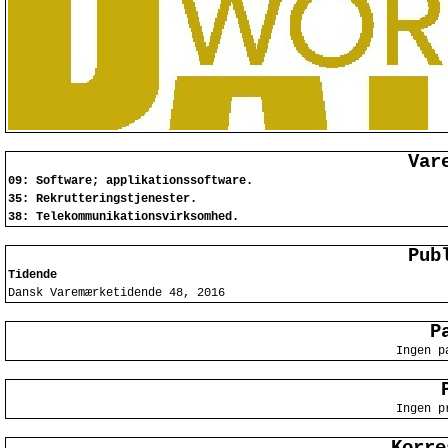
Var
09: Software; applikationssoftware.
35: Rekrutteringstjenester.
38: Telekommunikationsvirksomhed.
Pub
Tidende
Dansk Varemærketidende 48, 2016
P
Ingen p
Ingen p