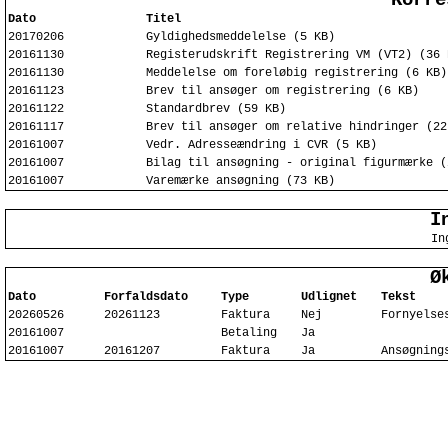
Korre
Dato
Titel
20170206
Gyldighedsmeddelelse (5 KB)
20161130
Registerudskrift Registrering VM (VT2) (36 
20161130
Meddelelse om foreløbig registrering (6 KB)
20161123
Brev til ansøger om registrering (6 KB)
20161122
Standardbrev (59 KB)
20161117
Brev til ansøger om relative hindringer (22
20161007
Vedr. Adresseændring i CVR (5 KB)
20161007
Bilag til ansøgning - original figurmærke (
20161007
Varemærke ansøgning (73 KB)
I
In
Ø
Dato
Forfaldsdato
Type
Udlignet
Tekst
20260526
20261123
Faktura
Nej
Fornyelse
20161007
Betaling
Ja
20161007
20161207
Faktura
Ja
Ansøgning