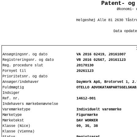
Patent- og
Økonomi- 
Helgeshøj Alle 81 2630 Tåstr
Data opdate
Ansøgningsnr. og dato
VA 2016 02419, 20161007
Registreringsnr. og dato
VR 2016 02567, 20161123
Reg. procedure slut
20170130
Fornyet til
20261123
Prioritetsnr. og dato
Ansøger/indehaver
DayWork ApS, Brotorvet 1, 2.
Fuldmægtig
OTELLO ADVOKATANPARTSSELSKAB
Indsiger
Ref. nr.
14612-001
Indehavers mærkebenævnelse
Varemærketype
Individuelt varemærke
Mærketype
Figurmærke
Mærketekst
DAY WORKER
Klasse (Nice)
09, 35, 38
Klasse (Vienna)