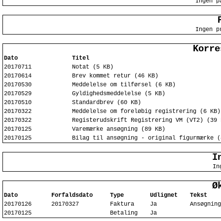
Ingen p
Ingen p
Korre
Dato
Titel
20170711
Notat (5 KB)
20170614
Brev kommet retur (46 KB)
20170530
Meddelelse om tilførsel (6 KB)
20170529
Gyldighedsmeddelelse (5 KB)
20170510
Standardbrev (60 KB)
20170322
Meddelelse om foreløbig registrering (6 KB)
20170322
Registerudskrift Registrering VM (VT2) (39 
20170125
Varemærke ansøgning (89 KB)
20170125
Bilag til ansøgning - original figurmærke (
I
In
Ø
Dato
Forfaldsdato
Type
Udlignet
Tekst
20170126
20170327
Faktura
Ja
Ansøgning
20170125
Betaling
Ja