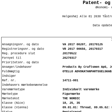
Patent- og
Økonomi- 
Helgeshøj Alle 81 2630 Tåstr
Data opdate
Ansøgningsnr. og dato
VA 2017 00207, 20170125
Registreringsnr. og dato
VR 2017 00656, 20170317
Reg. procedure slut
20170522
Fornyet til
20270317
Prioritetsnr. og dato
Ansøger/indehaver
Products By Craftsmen ApS, J
Fuldmægtig
OTELLO ADVOKATANPARTSSELSKAB
Indsiger
Ref. nr.
14711-001
Indehavers mærkebenævnelse
Varemærketype
Individuelt varemærke
Mærketype
Figurmærke
Mærketekst
THE NORDIC
Klasse (Nice)
18, 25, 35
Klasse (Vienna)
09.01.01: Thread, 09.05.02: 