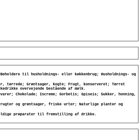
 Beholdere til husholdnings- eller køkkenbrug; Husholdnings- og
er, tørrede; Grøntsager, kogte; Frugt, konserveret; Tørret
lkedrikke overvejende bestående af mælk.
evarer; Chokolade; Iscreme; Sorbetis; Spiseis; Sukker, honning,
frugter og grøntsager, friske urter; Naturlige planter og
oldige præparater til fremstilling af drikke.