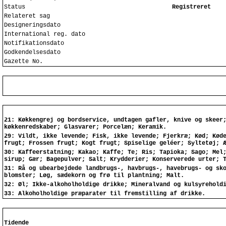
Status
Registreret
Relateret sag
Designeringsdato
International reg. dato
Notifikationsdato
Godkendelsesdato
Gazette No.
21: Køkkengrej og bordservice, undtagen gafler, knive og skeer
køkkenredskaber; Glasvarer; Porcelæn; Keramik.
29: Vildt, ikke levende; Fisk, ikke levende; Fjerkræ; Kød; Kød
frugt; Frossen frugt; Kogt frugt; Spiselige geléer; Syltetøj; 
30: Kaffeerstatning; Kakao; Kaffe; Te; Ris; Tapioka; Sago; Mel
sirup; Gær; Bagepulver; Salt; Krydderier; Konserverede urter; 
31: Rå og ubearbejdede landbrugs-, havbrugs-, havebrugs- og sk
blomster; Løg, sædekorn og frø til plantning; Malt.
32: Øl; Ikke-alkoholholdige drikke; Mineralvand og kulsyrehold
33: Alkoholholdige præparater til fremstilling af drikke.
Tidende