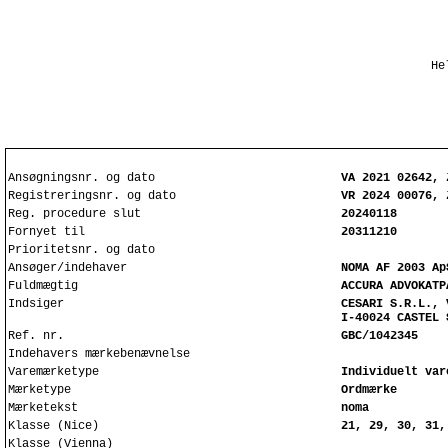
He
Ansøgningsnr. og dato
VA 2021 02642, 
Registreringsnr. og dato
VR 2024 00076, 
Reg. procedure slut
20240118
Fornyet til
20311210
Prioritetsnr. og dato
Ansøger/indehaver
NOMA AF 2003 Ap
Fuldmægtig
ACCURA ADVOKATP
Indsiger
CESARI S.R.L., 
I-40024 CASTEL 
Ref. nr.
GBC/1042345
Indehavers mærkebenævnelse
Varemærketype
Individuelt var
Mærketype
Ordmærke
Mærketekst
noma
Klasse (Nice)
21, 29, 30, 31,
Klasse (Vienna)