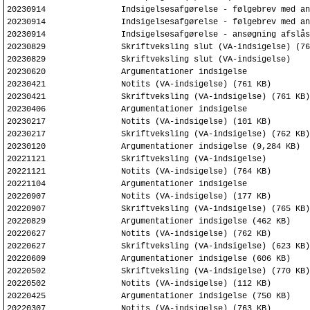
20230914
Indsigelsesafgørelse - følgebrev med an
20230914
Indsigelsesafgørelse - følgebrev med an
20230914
Indsigelsesafgørelse - ansøgning afslås
20230829
Skriftveksling slut (VA-indsigelse) (76
20230829
Skriftveksling slut (VA-indsigelse)
20230620
Argumentationer indsigelse
20230421
Notits (VA-indsigelse) (761 KB)
20230421
Skriftveksling (VA-indsigelse) (761 KB)
20230406
Argumentationer indsigelse
20230217
Notits (VA-indsigelse) (101 KB)
20230217
Skriftveksling (VA-indsigelse) (762 KB)
20230120
Argumentationer indsigelse (9,284 KB)
20221121
Skriftveksling (VA-indsigelse)
20221121
Notits (VA-indsigelse) (764 KB)
20221104
Argumentationer indsigelse
20220907
Notits (VA-indsigelse) (177 KB)
20220907
Skriftveksling (VA-indsigelse) (765 KB)
20220829
Argumentationer indsigelse (462 KB)
20220627
Notits (VA-indsigelse) (762 KB)
20220627
Skriftveksling (VA-indsigelse) (623 KB)
20220609
Argumentationer indsigelse (606 KB)
20220502
Skriftveksling (VA-indsigelse) (770 KB)
20220502
Notits (VA-indsigelse) (112 KB)
20220425
Argumentationer indsigelse (750 KB)
20220307
Notits (VA-indsigelse) (763 KB)