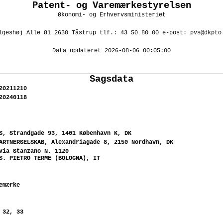
Patent- og Varemærkestyrelsen
Økonomi- og Erhvervsministeriet
lgeshøj Alle 81 2630 Tåstrup tlf.: 43 50 80 00 e-post: pvs@dkpto
Data opdateret 2026-08-06 00:05:00
Sagsdata
20211210
20240118
S, Strandgade 93, 1401 København K, DK
ARTNERSELSKAB, Alexandriagade 8, 2150 Nordhavn, DK
Via Stanzano N. 1120
S. PIETRO TERME (BOLOGNA), IT
emærke
 32, 33