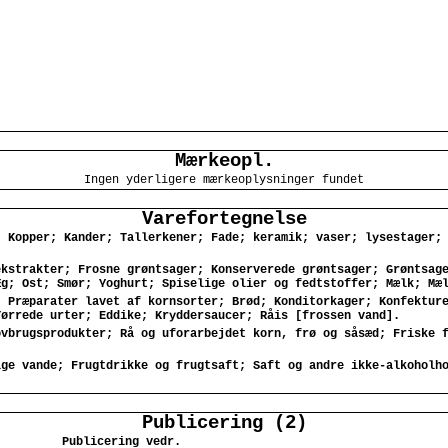
Mærkeopl.
Ingen yderligere mærkeoplysninger fundet
Varefortegnelse
; Kopper; Kander; Tallerkener; Fade; keramik; vaser; lysestager;
ekstrakter; Frosne grøntsager; Konserverede grøntsager; Grøntsag
Æg; Ost; Smør; Yoghurt; Spiselige olier og fedtstoffer; Mælk; Mæ
; Præparater lavet af kornsorter; Brød; Konditorkager; Konfektur
Tørrede urter; Eddike; Kryddersaucer; Råis [frossen vand].
ovbrugsprodukter; Rå og uforarbejdet korn, frø og såsæd; Friske 
ige vande; Frugtdrikke og frugtsaft; Saft og andre ikke-alkoholh
Publicering (2)
Publicering vedr.