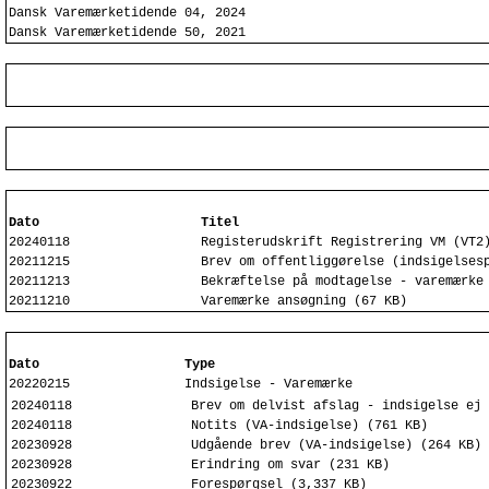
Dansk Varemærketidende 04, 2024
Dansk Varemærketidende 50, 2021
Dato
Titel
20240118
Registerudskrift Registrering VM (VT2
20211215
Brev om offentliggørelse (indsigelses
20211213
Bekræftelse på modtagelse - varemærke
20211210
Varemærke ansøgning (67 KB)
Dato
Type
20220215
Indsigelse - Varemærke
20240118
Brev om delvist afslag - indsigelse ej 
20240118
Notits (VA-indsigelse) (761 KB)
20230928
Udgående brev (VA-indsigelse) (264 KB)
20230928
Erindring om svar (231 KB)
20230922
Forespørgsel (3,337 KB)