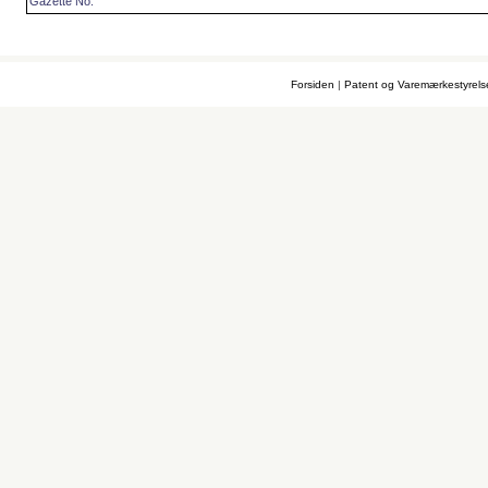
Gazette No.
Forsiden
|
Patent og Varemærkestyrel