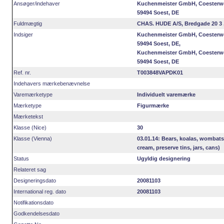
Ansøger/indehaver
Kuchenmeister GmbH, Coesterw
59494 Soest, DE
Fuldmægtig
CHAS. HUDE A/S, Bredgade 20 3 
Indsiger
Kuchenmeister GmbH, Coesterw
59494 Soest, DE,
Kuchenmeister GmbH, Coesterw
59494 Soest, DE
Ref. nr.
T003848VAPDK01
Indehavers mærkebenævnelse
Varemærketype
Individuelt varemærke
Mærketype
Figurmærke
Mærketekst
Klasse (Nice)
30
Klasse (Vienna)
03.01.14: Bears, koalas, wombats, 
cream, preserve tins, jars, cans)
Status
Ugyldig designering
Relateret sag
Designeringsdato
20081103
International reg. dato
20081103
Notifikationsdato
Godkendelsesdato