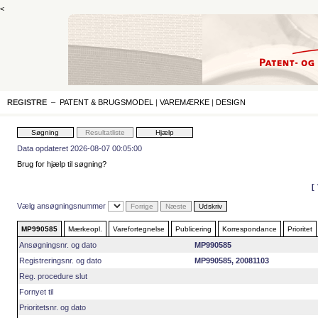
<
REGISTRE
–
PATENT & BRUGSMODEL
|
VAREMÆRKE
|
DESIGN
Data opdateret 2026-08-07 00:05:00
Brug for hjælp til søgning?
Vælg ansøgningsnummer
MP990585
Mærkeopl.
Varefortegnelse
Publicering
Korrespondance
Prioritet
Ansøgningsnr. og dato
MP990585
Registreringsnr. og dato
MP990585, 20081103
Reg. procedure slut
Fornyet til
Prioritetsnr. og dato