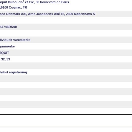
squit Dubouché et Cie, 90 boulevard de Paris
16100 Cognac, FR
cco Denmark A/S, Arne Jacobsens Allé 15, 2300 København S
54746DK00
dividuelt varemærke
gurmærke
SQUIT
, 32, 33
løbet registrering