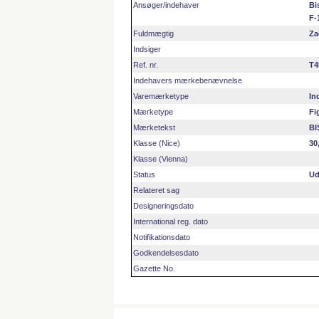
Ansøger/indehaver
Bi
F-
Fuldmægtig
Za
Indsiger
Ref. nr.
T4
Indehavers mærkebenævnelse
Varemærketype
In
Mærketype
Fi
Mærketekst
BI
Klasse (Nice)
30
Klasse (Vienna)
Status
Ud
Relateret sag
Designeringsdato
International reg. dato
Notifikationsdato
Godkendelsesdato
Gazette No.