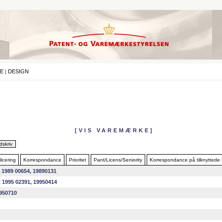
E
|
DESIGN
[VIS VAREMÆRKE]
icering
Korrespondance
Prioritet
Pant/Licens/Seniority
Korrespondance på tilknyttede
 1989 00654, 19890131
 1995 02391, 19950414
950710