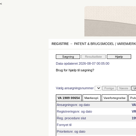
<
REGISTRE
–
PATENT & BRUGSMODEL
|
VAREMÆRK
Data opdateret 2026-08-07 00:05:00
Brug for hjælp til søgning?
Vælg ansøgningsnummer
VA 1989 00654
Mærkeopl.
Varefortegnelse
Publ
Ansøgningsnr. og dato
VA
Registreringsnr. og dato
VR
Reg. procedure slut
19
Fornyet til
Prioritetsnr. og dato