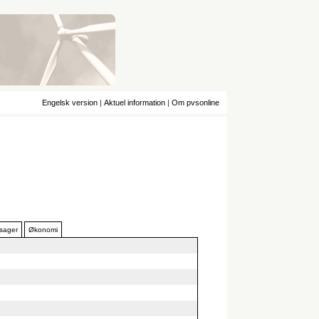
Engelsk version
|
Aktuel information
|
Om pvsonline
 sager
Økonomi