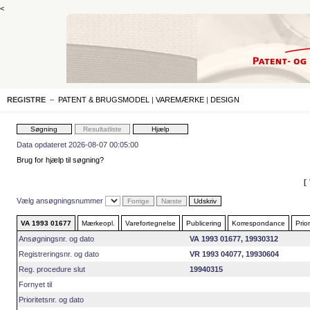
<
REGISTRE
–
PATENT & BRUGSMODEL
|
VAREMÆRKE
|
DESIGN
Data opdateret 2026-08-07 00:05:00
Brug for hjælp til søgning?
Vælg ansøgningsnummer
VA 1993 01677
Mærkeopl.
Varefortegnelse
Publicering
Korrespondance
Prior
Ansøgningsnr. og dato
VA 1993 01677, 19930312
Registreringsnr. og dato
VR 1993 04077, 19930604
Reg. procedure slut
19940315
Fornyet til
Prioritetsnr. og dato