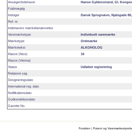
Ansøger/indehaver
Hanne Gyldenstrand, Gl. Kongevej
Fuldmægtig
Indsiger
Dansk Sprognævn, Njalsgade 80
Ref. nr.
Indehavers mærkebenævnelse
Varemærketype
Individuelt varemærke
Mærketype
Ordmærke
Mærketekst
ALKOHOLOG
Klasse (Nice)
16
Klasse (Vienna)
Status
Udløbet registrering
Relateret sag
Designeringsdato
International reg. dato
Notifikationsdato
Godkendelsesdato
Gazette No.
Forsiden
|
Patent og Varemærkestyrel