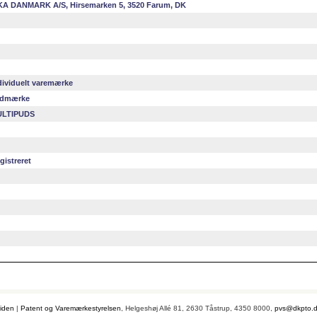
KA DANMARK A/S, Hirsemarken 5, 3520 Farum, DK
dividuelt varemærke
dmærke
LTIPUDS
gistreret
iden
|
Patent og Varemærkestyrelsen
, Helgeshøj Allé 81, 2630 Tåstrup, 4350 8000,
pvs@dkpto.d