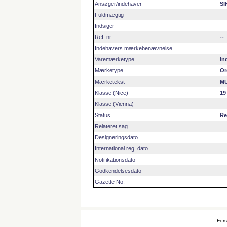
Ansøger/indehaver
SI
Fuldmægtig
Indsiger
Ref. nr.
--
Indehavers mærkebenævnelse
Varemærketype
In
Mærketype
Or
Mærketekst
MU
Klasse (Nice)
19
Klasse (Vienna)
Status
Re
Relateret sag
Designeringsdato
International reg. dato
Notifikationsdato
Godkendelsesdato
Gazette No.
Fors