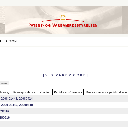
E
|
DESIGN
[VIS VAREMÆRKE]
icering
Korrespondance
Prioritet
Pant/Licens/Seniority
Korrespondance på tilknyttede
 2008 01448, 20080414
 2009 02446, 20090818
091102
290818