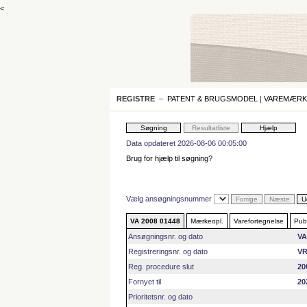
<
REGISTRE
–
PATENT & BRUGSMODEL
|
VAREMÆRK
Data opdateret 2026-08-06 00:05:00
Brug for hjælp til søgning?
Vælg ansøgningsnummer
VA 2008 01448
Mærkeopl.
Varefortegnelse
Publ
Ansøgningsnr. og dato
VA
Registreringsnr. og dato
VR
Reg. procedure slut
20
Fornyet til
20
Prioritetsnr. og dato