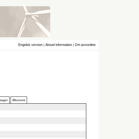
Engelsk version
|
Aktuel information
|
Om pvsonline
 sager
Økonomi