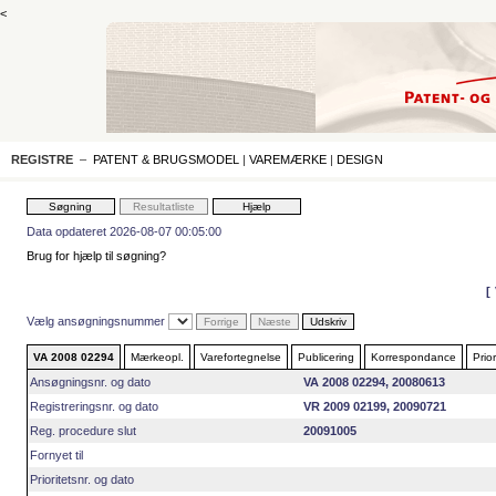
<
REGISTRE
–
PATENT & BRUGSMODEL
|
VAREMÆRKE
|
DESIGN
Data opdateret 2026-08-07 00:05:00
Brug for hjælp til søgning?
Vælg ansøgningsnummer
VA 2008 02294
Mærkeopl.
Varefortegnelse
Publicering
Korrespondance
Prior
Ansøgningsnr. og dato
VA 2008 02294, 20080613
Registreringsnr. og dato
VR 2009 02199, 20090721
Reg. procedure slut
20091005
Fornyet til
Prioritetsnr. og dato