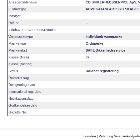
Ansøger/indehaver
CD SIKKERHEDSSERVICE ApS, Valh
Fuldmægtig
ADVOKATANPARTSSELSKABET KIM 
Indsiger
Ref. nr.
--
Indehavers mærkebenævnelse
Varemærketype
Individuelt varemærke
Mærketype
Ordmærke
Mærketekst
SAFE Sikkerhedsservice
Klasse (Nice)
37
Klasse (Vienna)
Status
Udløbet registrering
Relateret sag
Designeringsdato
International reg. dato
Notifikationsdato
Godkendelsesdato
Gazette No.
Forsiden
|
Patent og Varemærkestyrel