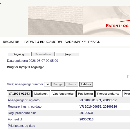
<
REGISTRE
–
PATENT & BRUGSMODEL
|
VAREMÆRKE
|
DESIGN
Data opdateret 2026-08-07 00:05:00
Brug for hjælp til søgning?
Vælg ansøgningsnummer
VA 2009 01553
Mærkeopl.
Varefortegnelse
Publicering
Korrespondance
Prior
Ansøgningsnr. og dato
VA 2009 01553, 20090517
Registreringsnr. og dato
VR 2010 00659, 20100316
Reg. procedure slut
20100531
Fornyet til
20300316
Prioritetsnr. og dato