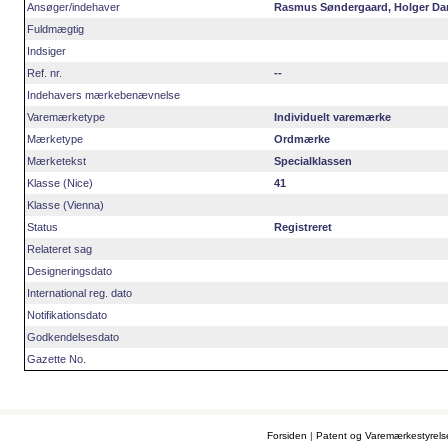
Ansøger/indehaver
Rasmus Søndergaard, Holger Dansk
Fuldmægtig
Indsiger
Ref. nr.
--
Indehavers mærkebenævnelse
Varemærketype
Individuelt varemærke
Mærketype
Ordmærke
Mærketekst
Specialklassen
Klasse (Nice)
41
Klasse (Vienna)
Status
Registreret
Relateret sag
Designeringsdato
International reg. dato
Notifikationsdato
Godkendelsesdato
Gazette No.
Forsiden
|
Patent og Varemærkestyrel