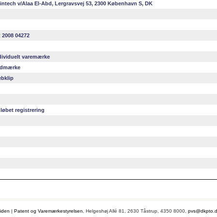
intech v/Alaa El-Abd, Lergravsvej 53, 2300 København S, DK
 2008 04272
dividuelt varemærke
dmærke
bklip
løbet registrering
iden
|
Patent og Varemærkestyrelsen
, Helgeshøj Allé 81, 2630 Tåstrup, 4350 8000,
pvs@dkpto.d