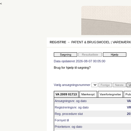
<
REGISTRE
–
PATENT & BRUGSMODEL
|
VAREMÆRK
Data opdateret 2026-08-07 00:05:00
Brug for hjælp til søgning?
Vælg ansøgningsnummer
VA 2009 01713
Mærkeopl.
Varefortegnelse
Publ
Ansøgningsnr. og dato
VA
Registreringsnr. og dato
VR
Reg. procedure slut
20
Fornyet til
Prioritetsnr. og dato