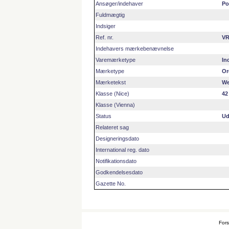
Ansøger/indehaver
Po
Fuldmægtig
Indsiger
Ref. nr.
VR
Indehavers mærkebenævnelse
Varemærketype
In
Mærketype
Or
Mærketekst
We
Klasse (Nice)
42
Klasse (Vienna)
Status
Ud
Relateret sag
Designeringsdato
International reg. dato
Notifikationsdato
Godkendelsesdato
Gazette No.
Fors