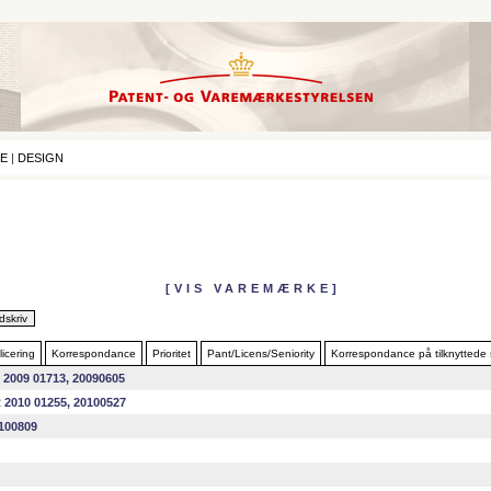
E
|
DESIGN
[VIS VAREMÆRKE]
icering
Korrespondance
Prioritet
Pant/Licens/Seniority
Korrespondance på tilknyttede
 2009 01713, 20090605
 2010 01255, 20100527
100809