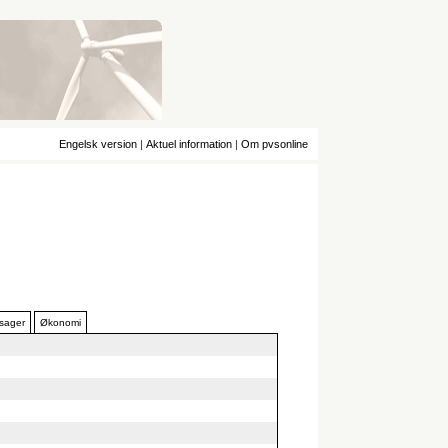
Engelsk version
|
Aktuel information
|
Om pvsonline
 sager
Økonomi