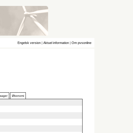
Engelsk version
|
Aktuel information
|
Om pvsonline
 sager
Økonomi