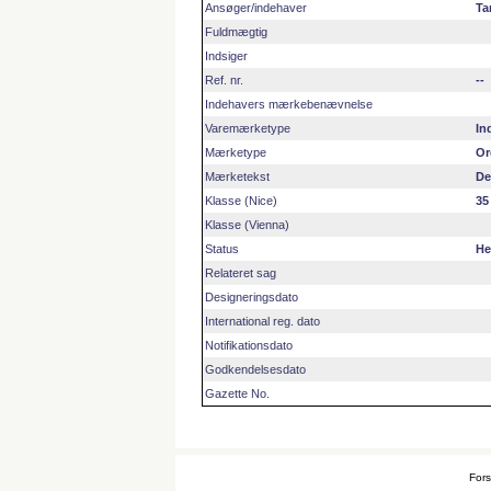
Ansøger/indehaver
Ta
Fuldmægtig
Indsiger
Ref. nr.
--
Indehavers mærkebenævnelse
Varemærketype
In
Mærketype
Or
Mærketekst
De
Klasse (Nice)
35
Klasse (Vienna)
Status
He
Relateret sag
Designeringsdato
International reg. dato
Notifikationsdato
Godkendelsesdato
Gazette No.
Fors