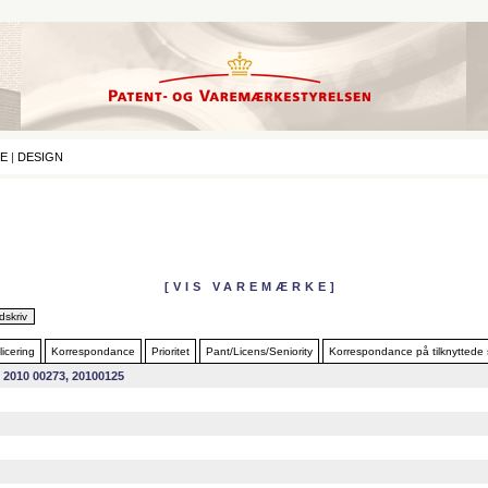
E
|
DESIGN
[VIS VAREMÆRKE]
icering
Korrespondance
Prioritet
Pant/Licens/Seniority
Korrespondance på tilknyttede
 2010 00273, 20100125