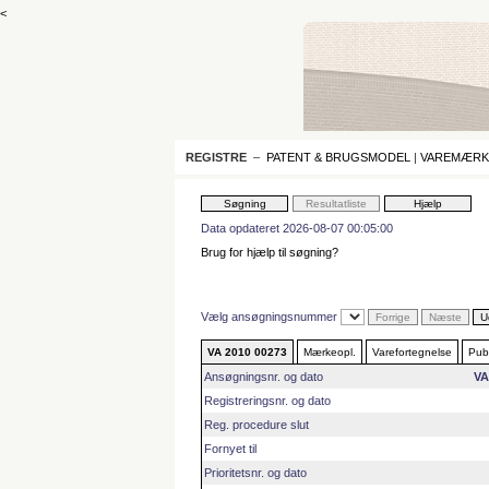
<
REGISTRE
–
PATENT & BRUGSMODEL
|
VAREMÆRK
Data opdateret 2026-08-07 00:05:00
Brug for hjælp til søgning?
Vælg ansøgningsnummer
VA 2010 00273
Mærkeopl.
Varefortegnelse
Publ
Ansøgningsnr. og dato
VA
Registreringsnr. og dato
Reg. procedure slut
Fornyet til
Prioritetsnr. og dato