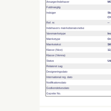
Ansøger/indehaver
MC
Fuldmægtig
Indsiger
Sk
CH
Ref. nr.
--
Indehavers mærkebenævnelse
Varemærketype
In
Mærketype
Or
Mærketekst
S
Klasse (Nice)
12
Klasse (Vienna)
Status
Ud
Relateret sag
Designeringsdato
International reg. dato
Notifikationsdato
Godkendelsesdato
Gazette No.