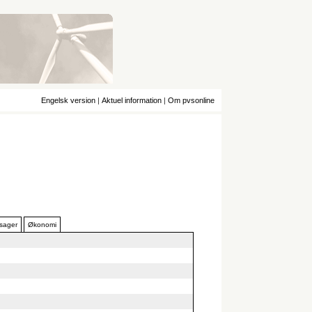
Engelsk version
|
Aktuel information
|
Om pvsonline
 sager
Økonomi