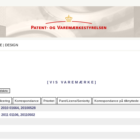
E
|
DESIGN
[VIS VAREMÆRKE]
icering
Korrespondance
Prioritet
Pant/Licens/Seniority
Korrespondance på tilknyttede
 2010 01664, 20100528
 2011 01106, 20110502