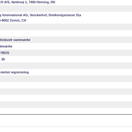
H A/S, Vardevej 1, 7400 Herning, DK
y International AG, Stockerhof, Dreikönigstrasse 31a
-8002 Zürich, CH
dividuelt varemærke
dmærke
KYBUS
, 39
slettet registrering