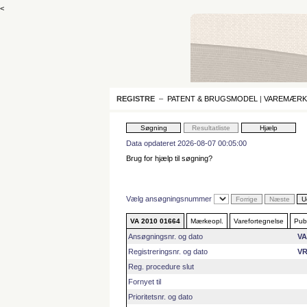
<
REGISTRE
–
PATENT & BRUGSMODEL
|
VAREMÆRK
Data opdateret 2026-08-07 00:05:00
Brug for hjælp til søgning?
Vælg ansøgningsnummer
VA 2010 01664
Mærkeopl.
Varefortegnelse
Publ
Ansøgningsnr. og dato
VA
Registreringsnr. og dato
VR
Reg. procedure slut
Fornyet til
Prioritetsnr. og dato