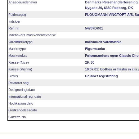
Ansøger/indehaver
Danmarks Pølsehandlerforening I
Nygade 30, 6330 Padborg, DK
Fuldmægtig
PLOUGMANN VINGTOFT A/S, Stran
Indsiger
Ref. nr.
54787DK01
Indehavers mærkebenævnelse
Varemærketype
Individuelt varemærke
Mærketype
Figurmærke
Mærketekst
Pølsemandens egen Classic Cho
Klasse (Nice)
29, 30
Klasse (Vienna)
19.07.01: Bottles or flasks in circ
Status
Udløbet registrering
Relateret sag
Designeringsdato
International reg. dato
Notifikationsdato
Godkendelsesdato
Gazette No.