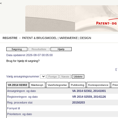
<
REGISTRE
–
PATENT & BRUGSMODEL
|
VAREMÆRKE
|
DESIGN
Data opdateret 2026-08-07 00:05:00
Brug for hjælp til søgning?
Vælg ansøgningsnummer
VA 2014 02302
Mærkeopl.
Varefortegnelse
Publicering
Korrespondance
Prior
Ansøgningsnr. og dato
VA 2014 02302, 20141001
Registreringsnr. og dato
VR 2014 02559, 20141126
Reg. procedure slut
20150203
Fornyet til
Prioritetsnr. og dato