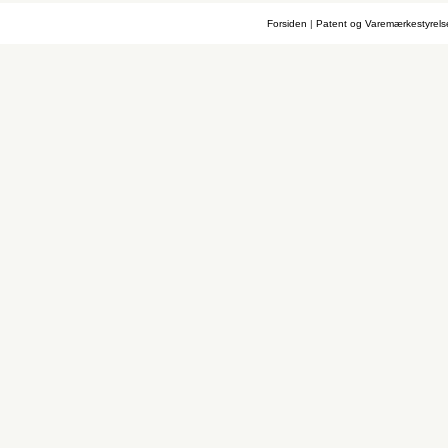
Forsiden
|
Patent og Varemærkestyrel