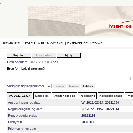
<
REGISTRE
–
PATENT & BRUGSMODEL
|
VAREMÆRKE
|
DESIGN
Data opdateret 2026-08-07 00:05:00
Brug for hjælp til søgning?
Vælg ansøgningsnummer
VA 2021 02324
Mærkeopl.
Varefortegnelse
Publicering
Korrespondance
Prior
Ansøgningsnr. og dato
VA 2021 02324, 20211030
Registreringsnr. og dato
VR 2022 01957, 20221114
Reg. procedure slut
20221114
Fornyet til
20311030
Prioritetsnr. og dato