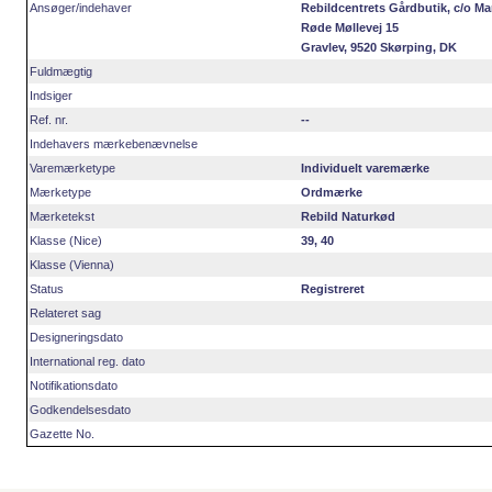
Ansøger/indehaver
Rebildcentrets Gårdbutik, c/o Mar
Røde Møllevej 15
Gravlev, 9520 Skørping, DK
Fuldmægtig
Indsiger
Ref. nr.
--
Indehavers mærkebenævnelse
Varemærketype
Individuelt varemærke
Mærketype
Ordmærke
Mærketekst
Rebild Naturkød
Klasse (Nice)
39, 40
Klasse (Vienna)
Status
Registreret
Relateret sag
Designeringsdato
International reg. dato
Notifikationsdato
Godkendelsesdato
Gazette No.