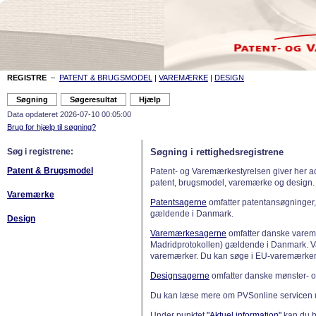
REGISTRE
–
PATENT & BRUGSMODEL
|
VAREMÆRKE
|
DESIGN
Data opdateret 2026-07-10 00:05:00
Brug for hjælp til søgning?
Søg i registrene:
Søgning i rettighedsregistrene
Patent & Brugsmodel
Patent- og Varemærkestyrelsen giver her a
patent, brugsmodel, varemærke og design.
Varemærke
Patentsagerne
omfatter patentansøgninger,
gældende i Danmark.
Design
Varemærkesagerne
omfatter danske varemæ
Madridprotokollen) gældende i Danmark. 
varemærker. Du kan søge i EU-varemærker
Designsagerne
omfatter danske mønster- o
Du kan læse mere om PVSonline servicen 
Under punktet
"Aktuel information"
kan du bl