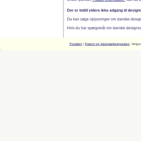
Der er indtil videre ikke adgang til desig
Du kan søge oplysninger om danske desig
Hvis du har spørgsmål om danske designsager
Forsiden
|
Patent og Varemærkestyrelsen
, Helge