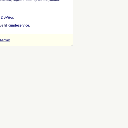
w
DSView
.
e til
Kundeservice
.
Kontakt