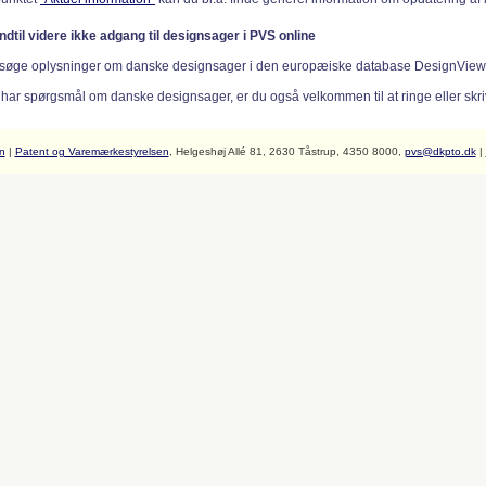
indtil videre ikke adgang til designsager i PVS online
søge oplysninger om danske designsager i den europæiske database DesignVie
 har spørgsmål om danske designsager, er du også velkommen til at ringe eller skriv
n
|
Patent og Varemærkestyrelsen
, Helgeshøj Allé 81, 2630 Tåstrup, 4350 8000,
pvs@dkpto.dk
|