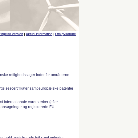
Engelsk version
|
Aktuel information
|
Om pvsonline
anske rettighedssager indenfor områderne
telsescertifikater samt europæiske patenter
 internationale varemærker (efter
ansøgninger og registrerede EU-
indhold, registrerede fejl samt nyheder.