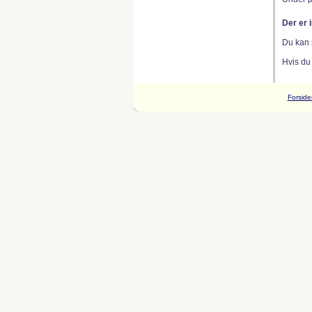
Der er 
Du kan 
Hvis du
Forside