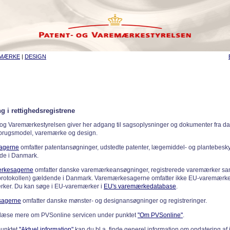
EMÆRKE
|
DESIGN
g i rettighedsregistrene
 og Varemærkestyrelsen giver her adgang til sagsoplysninger og dokumenter fra d
 brugsmodel, varemærke og design.
sagerne
omfatter patentansøgninger, udstedte patenter, lægemiddel- og plantebeskyt
de i Danmark.
rkesagerne
omfatter danske varemærkeansøgninger, registrerede varemærker samt
rotokollen) gældende i Danmark. Varemærkesagerne omfatter ikke EU-varemærke
ker. Du kan søge i EU-varemærker i
EU's varemærkedatabase
.
sagerne
omfatter danske mønster- og designansøgninger og registreringer.
læse mere om PVSonline servicen under punktet
"Om PVSonline"
.
punktet
"Aktuel information"
kan du bl.a. finde generel information om opdatering af 