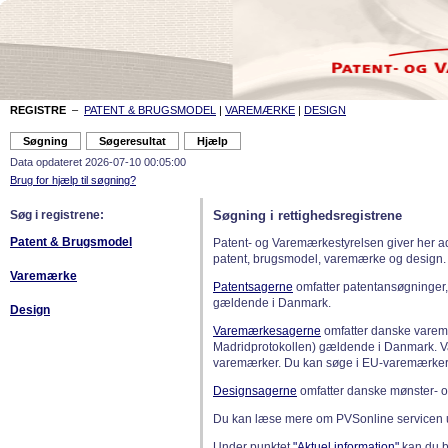
REGISTRE
–
PATENT & BRUGSMODEL
|
VAREMÆRKE
|
DESIGN
Data opdateret 2026-07-10 00:05:00
Brug for hjælp til søgning?
Søg i registrene:
Søgning i rettighedsregistrene
Patent & Brugsmodel
Patent- og Varemærkestyrelsen giver her a
patent, brugsmodel, varemærke og design.
Varemærke
Patentsagerne
omfatter patentansøgninger,
gældende i Danmark.
Design
Varemærkesagerne
omfatter danske varemæ
Madridprotokollen) gældende i Danmark. 
varemærker. Du kan søge i EU-varemærker
Designsagerne
omfatter danske mønster- o
Du kan læse mere om PVSonline servicen 
Under punktet
"Aktuel information"
kan du bl