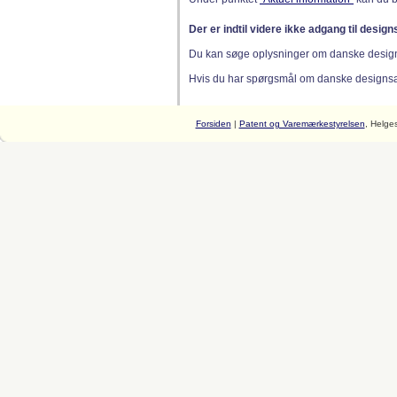
Der er indtil videre ikke adgang til desig
Du kan søge oplysninger om danske desig
Hvis du har spørgsmål om danske designsager
Forsiden
|
Patent og Varemærkestyrelsen
, Helge