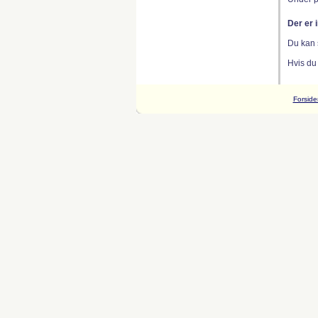
Der er 
Du kan 
Hvis du
Forside