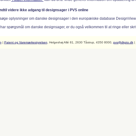
indtil videre ikke adgang til designsager i PVS online
søge oplysninger om danske designsager i den europæiske database DesignVie
 har spørgsmål om danske designsager, er du også velkommen til at ringe eller skriv
n
|
Patent og Varemærkestyrelsen
, Helgeshøj Allé 81, 2630 Tåstrup, 4350 8000,
pvs@dkpto.dk
|