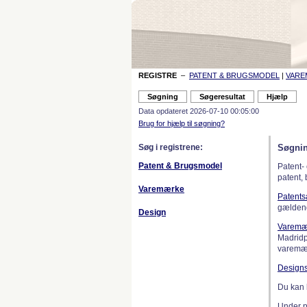
REGISTRE
–
PATENT & BRUGSMODEL
|
VAR
Data opdateret 2026-07-10 00:05:00
Brug for hjælp til søgning?
Søg i registrene:
Søgnin
Patent & Brugsmodel
Patent-
patent,
Varemærke
Patent
gælden
Design
Varemæ
Madridp
varemær
Design
Du kan 
Under 