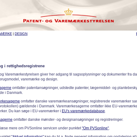
EMÆRKE
|
DESIGN
g i rettighedsregistrene
 og Varemærkestyrelsen giver her adgang til sagsoplysninger og dokumenter fra d
 brugsmodel, varemærke og design.
sagerne
omfatter patentansøgninger, udstedte patenter, lægemiddel- og plantebeskyt
de i Danmark.
rkesagerne
omfatter danske varemærkeansøgninger, registrerede varemærker samt
rotokollen) gældende i Danmark. Varemærkesagerne omfatter ikke EU-varemærke
ker. Du kan søge i EU-varemærker i
EU's varemærkedatabase
.
sagerne
omfatter danske mønster- og designansøgninger og registreringer.
læse mere om PVSonline servicen under punktet
"Om PVSonline"
.
punktet
"Aktuel information"
kan du bl.a. finde generel information om opdatering af 