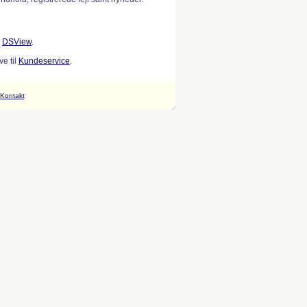
w
DSView
.
e til
Kundeservice
.
Kontakt