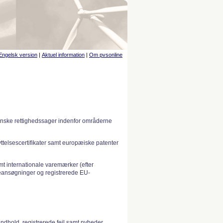
Engelsk version
|
Aktuel information
|
Om pvsonline
anske rettighedssager indenfor områderne
telsescertifikater samt europæiske patenter
 internationale varemærker (efter
ansøgninger og registrerede EU-
indhold, registrerede fejl samt nyheder.