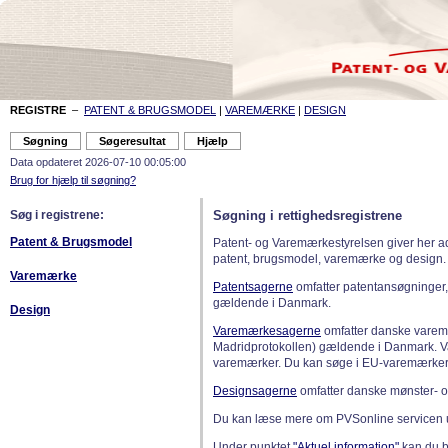
REGISTRE
–
PATENT & BRUGSMODEL
|
VAREMÆRKE
|
DESIGN
Data opdateret 2026-07-10 00:05:00
Brug for hjælp til søgning?
Søg i registrene:
Søgning i rettighedsregistrene
Patent & Brugsmodel
Patent- og Varemærkestyrelsen giver her a
patent, brugsmodel, varemærke og design.
Varemærke
Patentsagerne
omfatter patentansøgninger,
gældende i Danmark.
Design
Varemærkesagerne
omfatter danske varemæ
Madridprotokollen) gældende i Danmark. 
varemærker. Du kan søge i EU-varemærker
Designsagerne
omfatter danske mønster- o
Du kan læse mere om PVSonline servicen 
Under punktet
"Aktuel information"
kan du bl