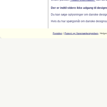
Der er indtil videre ikke adgang til desig
Du kan søge oplysninger om danske desig
Hvis du har spørgsmål om danske designsager
Forsiden
|
Patent og Varemærkestyrelsen
, Helge