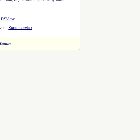
w
DSView
.
e til
Kundeservice
.
Kontakt