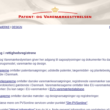
EMÆRKE
|
DESIGN
g i rettighedsregistrene
 og Varemærkestyrelsen giver her adgang til sagsoplysninger og dokumenter fra d
 brugsmodel, varemærke og design.
sagerne
omfatter patentansøgninger, udstedte patenter, lægemiddel- og plantebeskyt
de i Danmark.
rkesagerne
omfatter danske varemærkeansøgninger, registrerede varemærker samt
rotokollen) gældende i Danmark. Varemærkesagerne omfatter ikke EU-varemærke
ker. Du kan søge i EU-varemærker i
EU's varemærkedatabase
.
sagerne
omfatter danske mønster- og designansøgninger og registreringer.
læse mere om PVSonline servicen under punktet
"Om PVSonline"
.
punktet
"Aktuel information"
kan du bl.a. finde generel information om opdatering af 