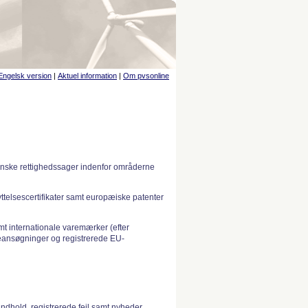
Engelsk version
|
Aktuel information
|
Om pvsonline
anske rettighedssager indenfor områderne
telsescertifikater samt europæiske patenter
 internationale varemærker (efter
ansøgninger og registrerede EU-
indhold, registrerede fejl samt nyheder.