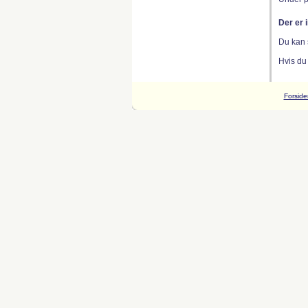
Der er 
Du kan 
Hvis du
Forside