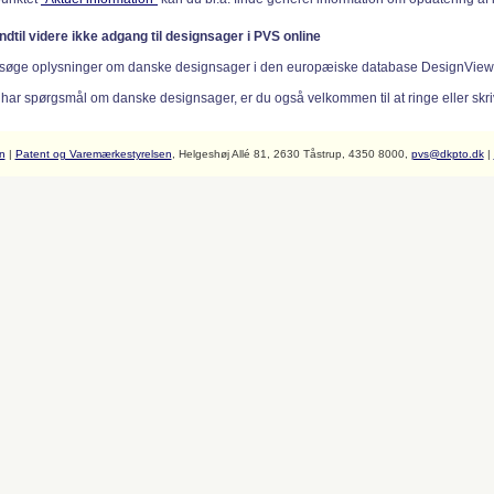
indtil videre ikke adgang til designsager i PVS online
søge oplysninger om danske designsager i den europæiske database DesignVie
 har spørgsmål om danske designsager, er du også velkommen til at ringe eller skriv
n
|
Patent og Varemærkestyrelsen
, Helgeshøj Allé 81, 2630 Tåstrup, 4350 8000,
pvs@dkpto.dk
|