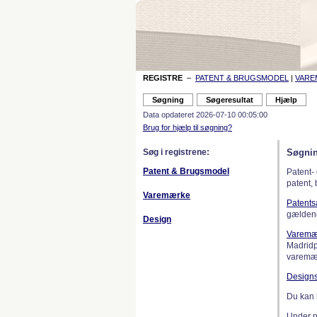
REGISTRE
–
PATENT & BRUGSMODEL
|
VAR
Data opdateret 2026-07-10 00:05:00
Brug for hjælp til søgning?
Søg i registrene:
Søgnin
Patent & Brugsmodel
Patent-
patent,
Varemærke
Patent
gælden
Design
Varemæ
Madridp
varemær
Design
Du kan 
Under 