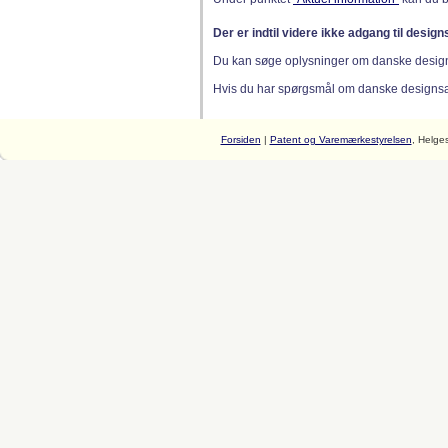
Der er indtil videre ikke adgang til desig
Du kan søge oplysninger om danske desig
Hvis du har spørgsmål om danske designsager
Forsiden
|
Patent og Varemærkestyrelsen
, Helge