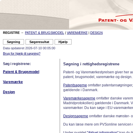
REGISTRE
–
PATENT & BRUGSMODEL
|
VAREMÆRKE
|
DESIGN
Data opdateret 2026-07-10 00:05:00
Brug for hjælp til søgning?
Søg i registrene:
Søgning i rettighedsregistrene
Patent & Brugsmodel
Patent- og Varemærkestyrelsen giver her a
patent, brugsmodel, varemærke og design.
Varemærke
Patentsagerne
omfatter patentansøgninger,
gældende i Danmark.
Design
Varemærkesagerne
omfatter danske varemæ
Madridprotokollen) gældende i Danmark. 
varemærker. Du kan søge i EU-varemærker
Designsagerne
omfatter danske mønster- o
Du kan læse mere om PVSonline servicen 
Under punktet
"Aktuel information"
kan du bl