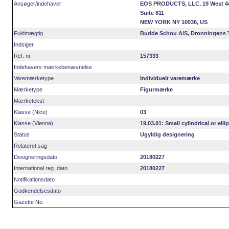
Ansøger/indehaver
EOS PRODUCTS, LLC, 19 West 44t
Suite 811
NEW YORK NY 10036, US
Fuldmægtig
Budde Schou A/S, Dronningens 
Indsiger
Ref. nr.
157333
Indehavers mærkebenævnelse
Varemærketype
Individuelt varemærke
Mærketype
Figurmærke
Mærketekst
Klasse (Nice)
03
Klasse (Vienna)
19.03.01: Small cylindrical or elli
Status
Ugyldig designering
Relateret sag
Designeringsdato
20180227
International reg. dato
20180227
Notifikationsdato
Godkendelsesdato
Gazette No.