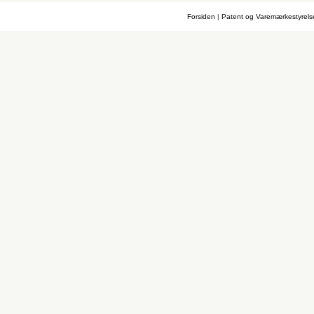
Forsiden
|
Patent og Varemærkestyrel