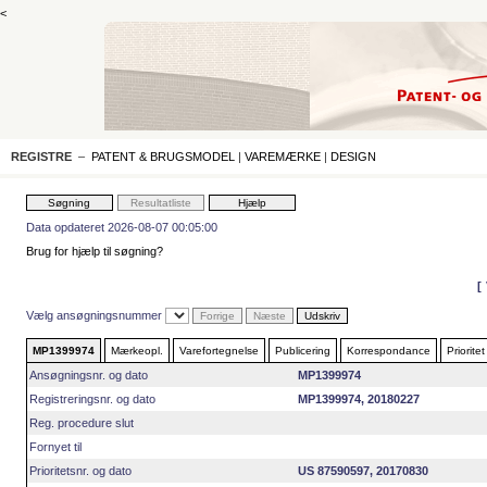
<
REGISTRE
–
PATENT & BRUGSMODEL
|
VAREMÆRKE
|
DESIGN
Data opdateret 2026-08-07 00:05:00
Brug for hjælp til søgning?
Vælg ansøgningsnummer
MP1399974
Mærkeopl.
Varefortegnelse
Publicering
Korrespondance
Prioritet
Ansøgningsnr. og dato
MP1399974
Registreringsnr. og dato
MP1399974, 20180227
Reg. procedure slut
Fornyet til
Prioritetsnr. og dato
US 87590597, 20170830