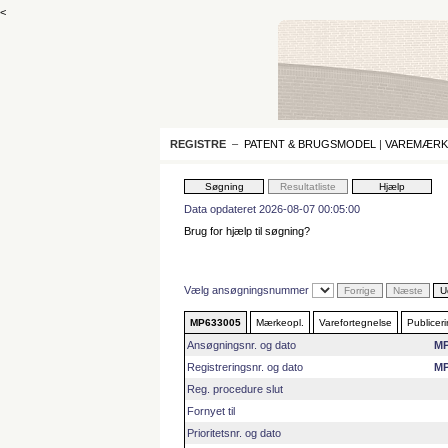
<
REGISTRE
–
PATENT & BRUGSMODEL
|
VAREMÆRK
Data opdateret 2026-08-07 00:05:00
Brug for hjælp til søgning?
Vælg ansøgningsnummer
MP633005
Mærkeopl.
Varefortegnelse
Publicer
Ansøgningsnr. og dato
MP
Registreringsnr. og dato
MP
Reg. procedure slut
Fornyet til
Prioritetsnr. og dato