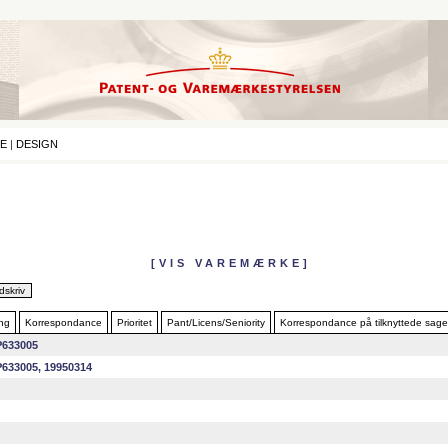
E
|
DESIGN
[VIS VAREMÆRKE]
ing
Korrespondance
Prioritet
Pant/Licens/Seniority
Korrespondance på tilknyttede sage
633005
633005, 19950314