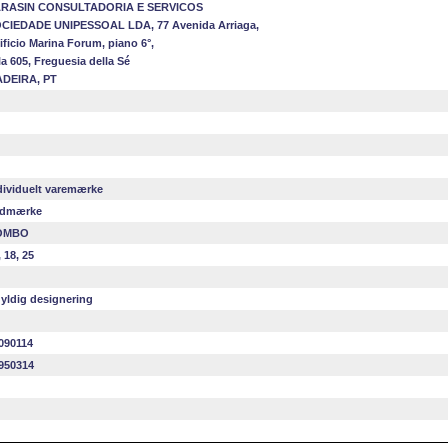
RASIN CONSULTADORIA E SERVICOS
CIEDADE UNIPESSOAL LDA, 77 Avenida Arriaga,
ificio Marina Forum, piano 6°,
la 605, Freguesia della Sé
DEIRA, PT
dividuelt varemærke
dmærke
OMBO
, 18, 25
yldig designering
090114
950314