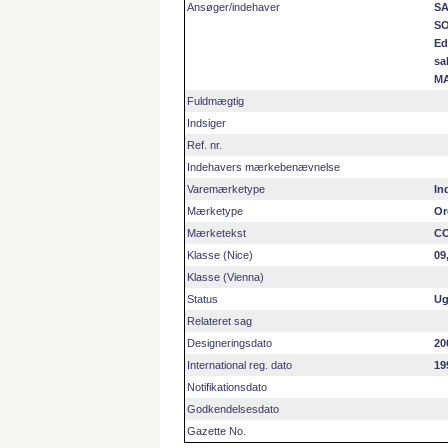
Ansøger/indehaver
SA
SO
Ed
sa
MA
Fuldmægtig
Indsiger
Ref. nr.
Indehavers mærkebenævnelse
Varemærketype
In
Mærketype
Or
Mærketekst
C
Klasse (Nice)
09
Klasse (Vienna)
Status
Ug
Relateret sag
Designeringsdato
20
International reg. dato
19
Notifikationsdato
Godkendelsesdato
Gazette No.