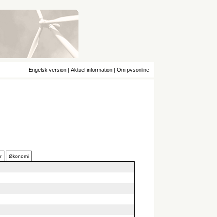
Engelsk version
|
Aktuel information
|
Om pvsonline
r
Økonomi