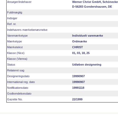
Ansøger/indehaver
Werner Christ GmbH, Schönecker
D-56283 Gondershausen, DE
Fuldmægtig
Indsiger
Ref. nr.
Indehavers mærkebenævnelse
Varemærketype
Individuelt varemærke
Mærketype
Ordmærke
Mærketekst
CHRIST
Klasse (Nice)
01, 03, 18, 25
Klasse (Vienna)
Status
Udløben designering
Relateret sag
Designeringsdato
19990907
International reg. dato
19990907
Notifikationsdato
19991118
Godkendelsesdato
Gazette No.
22/1999