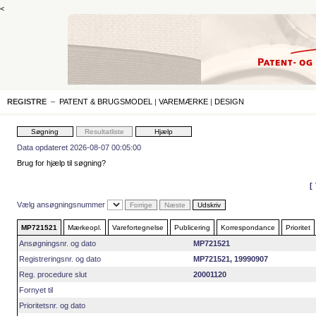
<
REGISTRE
–
PATENT & BRUGSMODEL
|
VAREMÆRKE
|
DESIGN
Data opdateret 2026-08-07 00:05:00
Brug for hjælp til søgning?
Vælg ansøgningsnummer
MP721521
Mærkeopl.
Varefortegnelse
Publicering
Korrespondance
Prioritet
Ansøgningsnr. og dato
MP721521
Registreringsnr. og dato
MP721521, 19990907
Reg. procedure slut
20001120
Fornyet til
Prioritetsnr. og dato