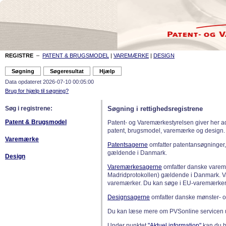
REGISTRE
–
PATENT & BRUGSMODEL
|
VAREMÆRKE
|
DESIGN
Data opdateret 2026-07-10 00:05:00
Brug for hjælp til søgning?
Søg i registrene:
Søgning i rettighedsregistrene
Patent & Brugsmodel
Patent- og Varemærkestyrelsen giver her a
patent, brugsmodel, varemærke og design.
Varemærke
Patentsagerne
omfatter patentansøgninger,
gældende i Danmark.
Design
Varemærkesagerne
omfatter danske varemæ
Madridprotokollen) gældende i Danmark. 
varemærker. Du kan søge i EU-varemærker
Designsagerne
omfatter danske mønster- o
Du kan læse mere om PVSonline servicen 
Under punktet
"Aktuel information"
kan du bl