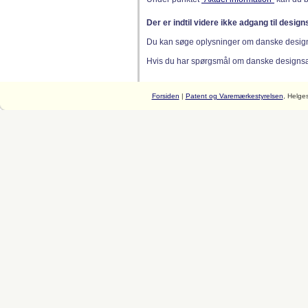
Der er indtil videre ikke adgang til desig
Du kan søge oplysninger om danske desig
Hvis du har spørgsmål om danske designsager
Forsiden
|
Patent og Varemærkestyrelsen
, Helge