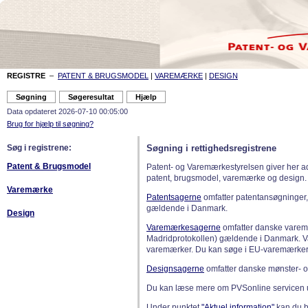
REGISTRE
–
PATENT & BRUGSMODEL
|
VAREMÆRKE
|
DESIGN
Data opdateret 2026-07-10 00:05:00
Brug for hjælp til søgning?
Søg i registrene:
Søgning i rettighedsregistrene
Patent & Brugsmodel
Patent- og Varemærkestyrelsen giver her a
patent, brugsmodel, varemærke og design.
Varemærke
Patentsagerne
omfatter patentansøgninger,
gældende i Danmark.
Design
Varemærkesagerne
omfatter danske varemæ
Madridprotokollen) gældende i Danmark. 
varemærker. Du kan søge i EU-varemærker
Designsagerne
omfatter danske mønster- o
Du kan læse mere om PVSonline servicen 
Under punktet
"Aktuel information"
kan du bl