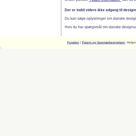
Der er indtil videre ikke adgang til desig
Du kan søge oplysninger om danske desig
Hvis du har spørgsmål om danske designsager
Forsiden
|
Patent og Varemærkestyrelsen
, Helge