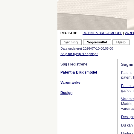
REGISTRE
–
PATENT & BRUGSMODEL
|
VAR
Data opdateret 2026-07-10 00:05:00
Brug for hjælp til søgning?
Søg i registrene:
Søgnin
Patent & Brugsmodel
Patent-
patent,
Varemærke
Patent
gælden
Design
Varemæ
Madridp
varemær
Design
Du kan 
Under 