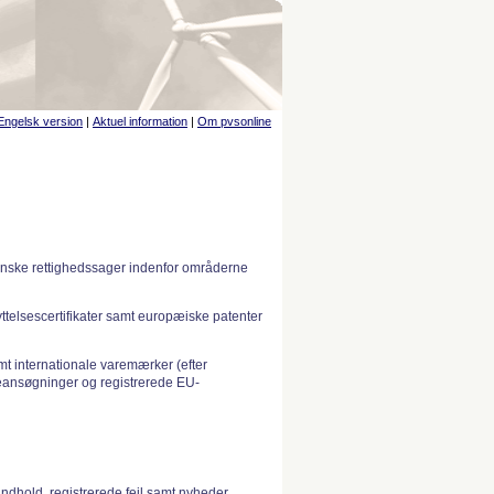
Engelsk version
|
Aktuel information
|
Om pvsonline
anske rettighedssager indenfor områderne
telsescertifikater samt europæiske patenter
 internationale varemærker (efter
ansøgninger og registrerede EU-
indhold, registrerede fejl samt nyheder.