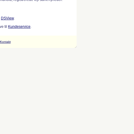
w
DSView
.
e til
Kundeservice
.
Kontakt