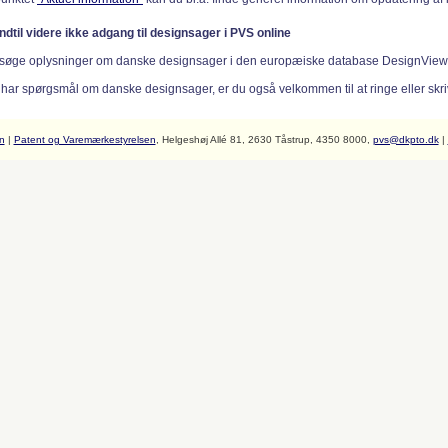
indtil videre ikke adgang til designsager i PVS online
søge oplysninger om danske designsager i den europæiske database DesignVie
 har spørgsmål om danske designsager, er du også velkommen til at ringe eller skriv
n
|
Patent og Varemærkestyrelsen
, Helgeshøj Allé 81, 2630 Tåstrup, 4350 8000,
pvs@dkpto.dk
|