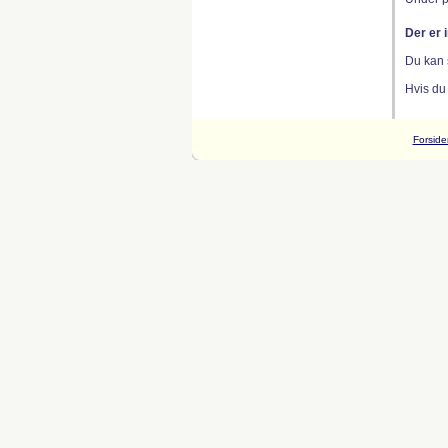
Der er 
Du kan 
Hvis du
Forside