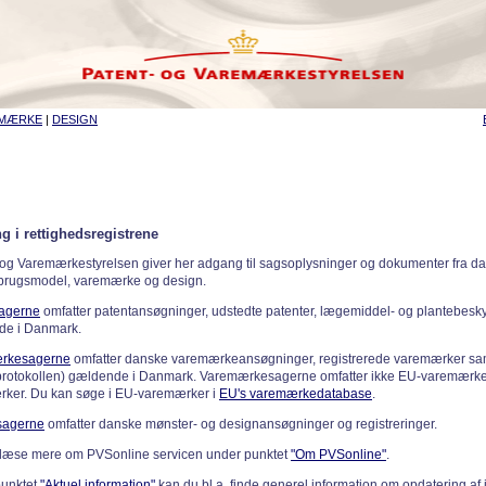
EMÆRKE
|
DESIGN
g i rettighedsregistrene
 og Varemærkestyrelsen giver her adgang til sagsoplysninger og dokumenter fra d
 brugsmodel, varemærke og design.
sagerne
omfatter patentansøgninger, udstedte patenter, lægemiddel- og plantebeskyt
de i Danmark.
rkesagerne
omfatter danske varemærkeansøgninger, registrerede varemærker samt
rotokollen) gældende i Danmark. Varemærkesagerne omfatter ikke EU-varemærke
ker. Du kan søge i EU-varemærker i
EU's varemærkedatabase
.
sagerne
omfatter danske mønster- og designansøgninger og registreringer.
læse mere om PVSonline servicen under punktet
"Om PVSonline"
.
punktet
"Aktuel information"
kan du bl.a. finde generel information om opdatering af 