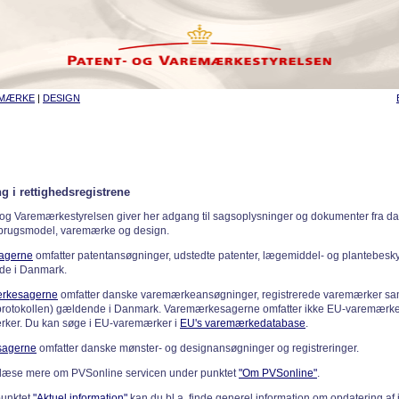
EMÆRKE
|
DESIGN
g i rettighedsregistrene
 og Varemærkestyrelsen giver her adgang til sagsoplysninger og dokumenter fra d
 brugsmodel, varemærke og design.
sagerne
omfatter patentansøgninger, udstedte patenter, lægemiddel- og plantebeskyt
de i Danmark.
rkesagerne
omfatter danske varemærkeansøgninger, registrerede varemærker samt
rotokollen) gældende i Danmark. Varemærkesagerne omfatter ikke EU-varemærke
ker. Du kan søge i EU-varemærker i
EU's varemærkedatabase
.
sagerne
omfatter danske mønster- og designansøgninger og registreringer.
læse mere om PVSonline servicen under punktet
"Om PVSonline"
.
punktet
"Aktuel information"
kan du bl.a. finde generel information om opdatering af 