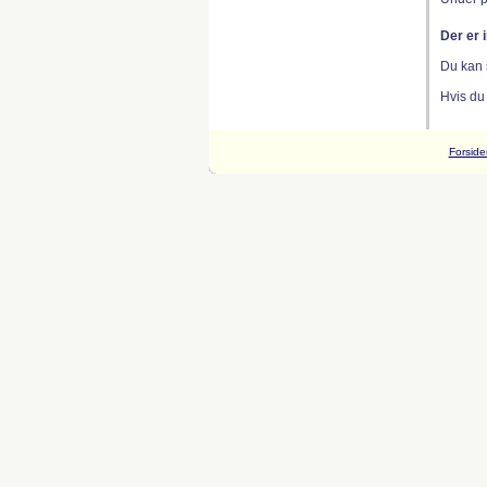
Der er 
Du kan 
Hvis du
Forside