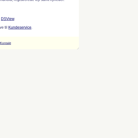
w
DSView
.
e til
Kundeservice
.
Kontakt