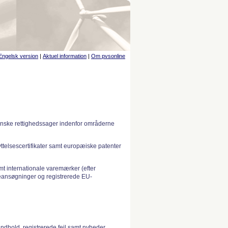
Engelsk version
|
Aktuel information
|
Om pvsonline
anske rettighedssager indenfor områderne
telsescertifikater samt europæiske patenter
 internationale varemærker (efter
ansøgninger og registrerede EU-
indhold, registrerede fejl samt nyheder.