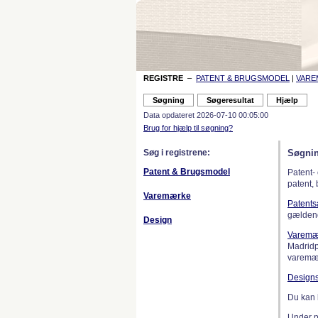
REGISTRE
–
PATENT & BRUGSMODEL
|
VAR
Data opdateret 2026-07-10 00:05:00
Brug for hjælp til søgning?
Søg i registrene:
Søgnin
Patent & Brugsmodel
Patent-
patent,
Varemærke
Patent
gælden
Design
Varemæ
Madridp
varemær
Design
Du kan 
Under 