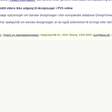
indtil videre ikke adgang til designsager i PVS online
søge oplysninger om danske designsager i den europæiske database DesignVie
 har spørgsmål om danske designsager, er du også velkommen til at ringe eller skriv
n
|
Patent og Varemærkestyrelsen
, Helgeshøj Allé 81, 2630 Tåstrup, 4350 8000,
pvs@dkpto.dk
|