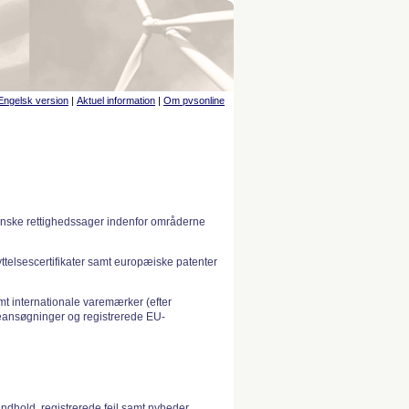
Engelsk version
|
Aktuel information
|
Om pvsonline
anske rettighedssager indenfor områderne
telsescertifikater samt europæiske patenter
 internationale varemærker (efter
ansøgninger og registrerede EU-
indhold, registrerede fejl samt nyheder.