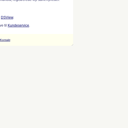
w
DSView
.
e til
Kundeservice
.
Kontakt