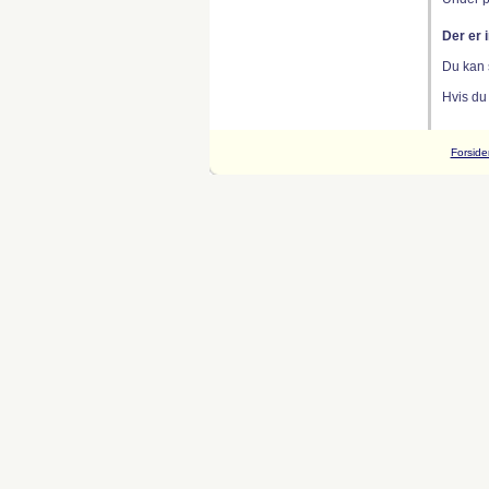
Der er 
Du kan 
Hvis du
Forside