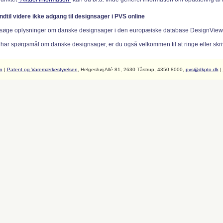
indtil videre ikke adgang til designsager i PVS online
søge oplysninger om danske designsager i den europæiske database DesignVie
 har spørgsmål om danske designsager, er du også velkommen til at ringe eller skriv
n
|
Patent og Varemærkestyrelsen
, Helgeshøj Allé 81, 2630 Tåstrup, 4350 8000,
pvs@dkpto.dk
|