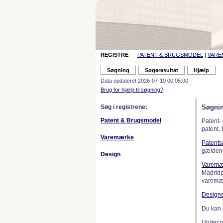
REGISTRE
–
PATENT & BRUGSMODEL
|
VAR
Data opdateret 2026-07-10 00:05:00
Brug for hjælp til søgning?
Søg i registrene:
Søgnin
Patent & Brugsmodel
Patent-
patent,
Varemærke
Patent
gælden
Design
Varemæ
Madridp
varemær
Design
Du kan 
Under 