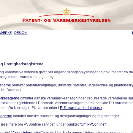
EMÆRKE
|
DESIGN
g i rettighedsregistrene
 og Varemærkestyrelsen giver her adgang til sagsoplysninger og dokumenter fra d
 brugsmodel, varemærke og design.
sagerne
omfatter patentansøgninger, udstedte patenter, lægemiddel- og plantebeskyt
de i Danmark.
rkesagerne
omfatter danske varemærkeansøgninger, registrerede varemærker samt
rotokollen) gældende i Danmark. Varemærkesagerne omfatter ikke EU-varemærke
ker. Du kan søge i EU-varemærker i
EU's varemærkedatabase
.
sagerne
omfatter danske mønster- og designansøgninger og registreringer.
læse mere om PVSonline servicen under punktet
"Om PVSonline"
.
punktet
"Aktuel information"
kan du bl.a. finde generel information om opdatering af 