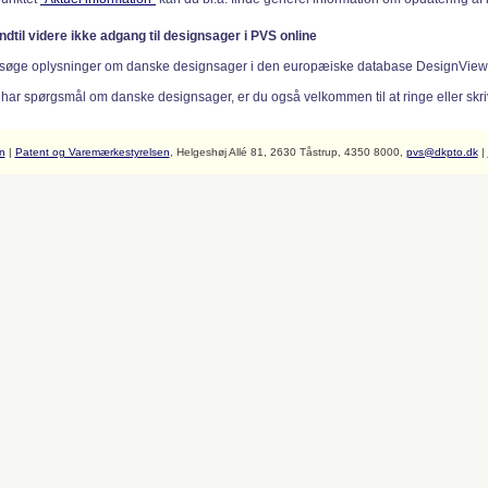
indtil videre ikke adgang til designsager i PVS online
søge oplysninger om danske designsager i den europæiske database DesignVie
 har spørgsmål om danske designsager, er du også velkommen til at ringe eller skriv
n
|
Patent og Varemærkestyrelsen
, Helgeshøj Allé 81, 2630 Tåstrup, 4350 8000,
pvs@dkpto.dk
|