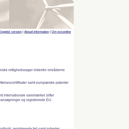
Engelsk version
|
Aktuel information
|
Om pvsonline
anske rettighedssager indenfor områderne
telsescertifikater samt europæiske patenter
 internationale varemærker (efter
ansøgninger og registrerede EU-
indhold, registrerede fejl samt nyheder.