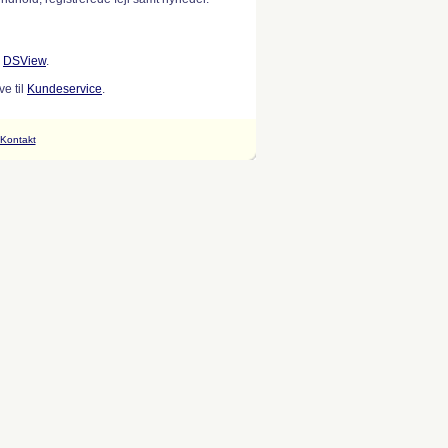
w
DSView
.
e til
Kundeservice
.
Kontakt