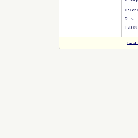
Der er 
Du kan 
Hvis du
Forside