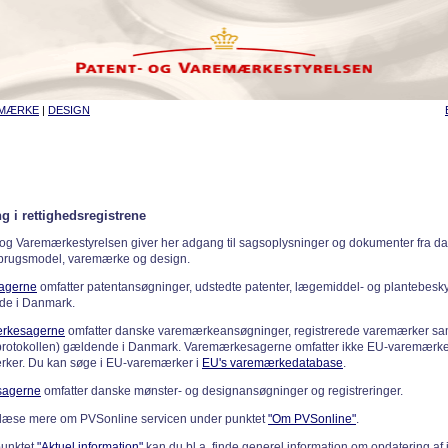
EMÆRKE
|
DESIGN
g i rettighedsregistrene
 og Varemærkestyrelsen giver her adgang til sagsoplysninger og dokumenter fra d
 brugsmodel, varemærke og design.
sagerne
omfatter patentansøgninger, udstedte patenter, lægemiddel- og plantebeskyt
de i Danmark.
rkesagerne
omfatter danske varemærkeansøgninger, registrerede varemærker samt
rotokollen) gældende i Danmark. Varemærkesagerne omfatter ikke EU-varemærke
ker. Du kan søge i EU-varemærker i
EU's varemærkedatabase
.
sagerne
omfatter danske mønster- og designansøgninger og registreringer.
læse mere om PVSonline servicen under punktet
"Om PVSonline"
.
punktet
"Aktuel information"
kan du bl.a. finde generel information om opdatering af 