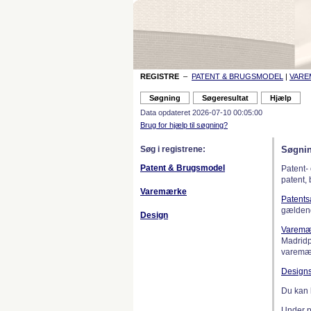
REGISTRE
–
PATENT & BRUGSMODEL
|
VAR
Data opdateret 2026-07-10 00:05:00
Brug for hjælp til søgning?
Søg i registrene:
Søgnin
Patent & Brugsmodel
Patent-
patent,
Varemærke
Patent
gælden
Design
Varemæ
Madridp
varemær
Design
Du kan 
Under 