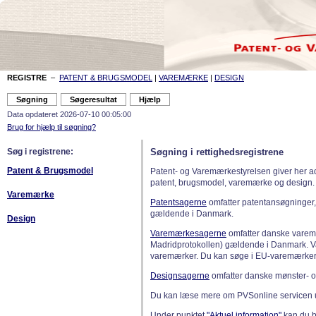
REGISTRE
–
PATENT & BRUGSMODEL
|
VAREMÆRKE
|
DESIGN
Data opdateret 2026-07-10 00:05:00
Brug for hjælp til søgning?
Søg i registrene:
Søgning i rettighedsregistrene
Patent & Brugsmodel
Patent- og Varemærkestyrelsen giver her a
patent, brugsmodel, varemærke og design.
Varemærke
Patentsagerne
omfatter patentansøgninger,
gældende i Danmark.
Design
Varemærkesagerne
omfatter danske varemæ
Madridprotokollen) gældende i Danmark. 
varemærker. Du kan søge i EU-varemærker
Designsagerne
omfatter danske mønster- o
Du kan læse mere om PVSonline servicen 
Under punktet
"Aktuel information"
kan du bl