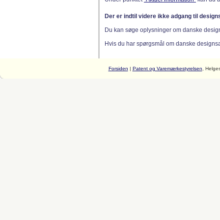
Der er indtil videre ikke adgang til desig
Du kan søge oplysninger om danske desig
Hvis du har spørgsmål om danske designsager
Forsiden
|
Patent og Varemærkestyrelsen
, Helge