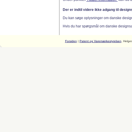
Der er indtil videre ikke adgang til desig
Du kan søge oplysninger om danske desig
Hvis du har spørgsmål om danske designsager
Forsiden
|
Patent og Varemærkestyrelsen
, Helge