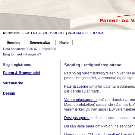
REGISTRE
–
PATENT & BRUGSMODEL
|
VAREMÆRKE
|
DESIGN
Data opdateret 2026-07-10 00:05:00
Brug for hjælp til søgning?
Søg i registrene:
Søgning i rettighedsregistrene
Patent & Brugsmodel
Patent- og Varemærkestyrelsen giver her a
patent, brugsmodel, varemærke og design.
Varemærke
Patentsagerne
omfatter patentansøgninger,
gældende i Danmark.
Design
Varemærkesagerne
omfatter danske varemæ
Madridprotokollen) gældende i Danmark. 
varemærker. Du kan søge i EU-varemærker
Designsagerne
omfatter danske mønster- o
Du kan læse mere om PVSonline servicen 
Under punktet
"Aktuel information"
kan du bl