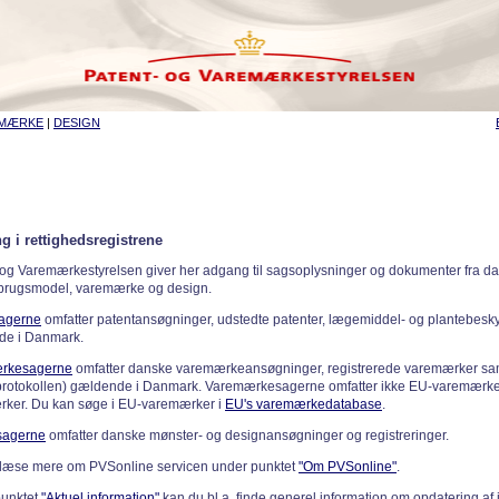
EMÆRKE
|
DESIGN
g i rettighedsregistrene
 og Varemærkestyrelsen giver her adgang til sagsoplysninger og dokumenter fra d
 brugsmodel, varemærke og design.
sagerne
omfatter patentansøgninger, udstedte patenter, lægemiddel- og plantebeskyt
de i Danmark.
rkesagerne
omfatter danske varemærkeansøgninger, registrerede varemærker samt
rotokollen) gældende i Danmark. Varemærkesagerne omfatter ikke EU-varemærke
ker. Du kan søge i EU-varemærker i
EU's varemærkedatabase
.
sagerne
omfatter danske mønster- og designansøgninger og registreringer.
læse mere om PVSonline servicen under punktet
"Om PVSonline"
.
punktet
"Aktuel information"
kan du bl.a. finde generel information om opdatering af 