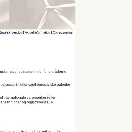
Engelsk version
|
Aktuel information
|
Om pvsonline
anske rettighedssager indenfor områderne
telsescertifikater samt europæiske patenter
 internationale varemærker (efter
ansøgninger og registrerede EU-
indhold, registrerede fejl samt nyheder.