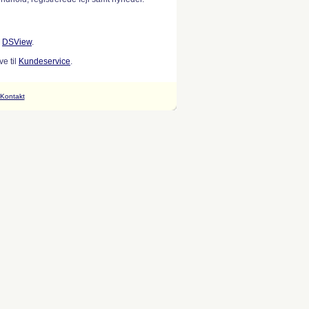
w
DSView
.
e til
Kundeservice
.
Kontakt