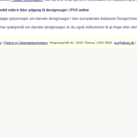
indtil videre ikke adgang til designsager i PVS online
søge oplysninger om danske designsager i den europæiske database DesignVie
 har spørgsmål om danske designsager, er du også velkommen til at ringe eller skriv
n
|
Patent og Varemærkestyrelsen
, Helgeshøj Allé 81, 2630 Tåstrup, 4350 8000,
pvs@dkpto.dk
|