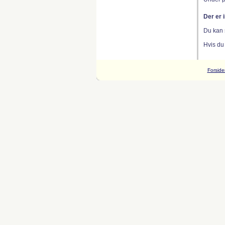
Der er 
Du kan 
Hvis du
Forside