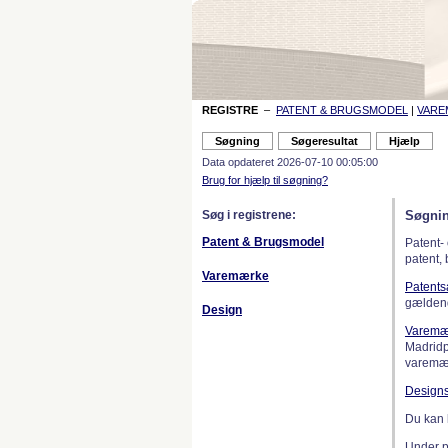
REGISTRE
–
PATENT & BRUGSMODEL
|
VAR
Data opdateret 2026-07-10 00:05:00
Brug for hjælp til søgning?
Søg i registrene:
Søgnin
Patent & Brugsmodel
Patent-
patent,
Varemærke
Patent
gælden
Design
Varemæ
Madridp
varemær
Design
Du kan 
Under 